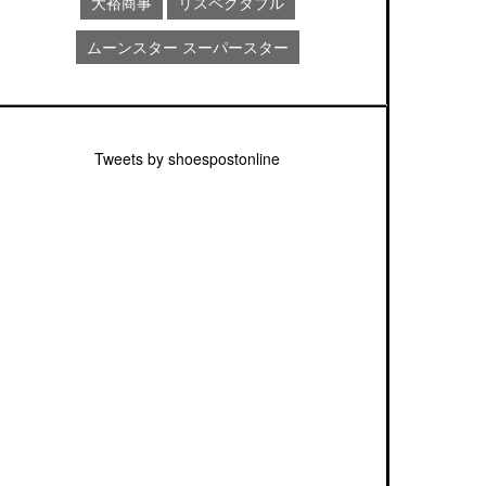
大裕商事
リスペクタブル
ムーンスター スーパースター
Tweets by shoespostonline