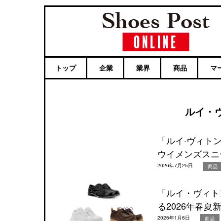
トップ
企業
業界
商品
マ
ルイ・
「ルイ·ヴィト
ウイメンズスニ
2026年7月25日
商品
「ルイ・ヴィト
る2026年春
2026年1月6日
商品