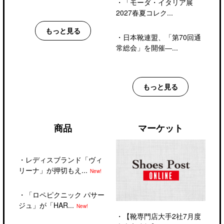
・
「モーダ・イタリア展
2027春夏コレク...
もっと見る
・
日本靴連盟、「第70回通
常総会」を開催―...
もっと見る
商品
マーケット
・
レディスブランド「ヴィ
リーナ」が押切もえ...
New!
・
「ロペピクニック パサー
ジュ」が「HAR...
New!
・
【靴専門店大手2社7月度