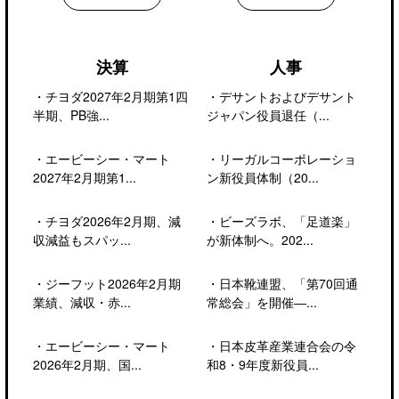
決算
人事
・
チヨダ2027年2月期第1四
・
デサントおよびデサント
半期、PB強...
ジャパン役員退任（...
・
エービーシー・マート
・
リーガルコーポレーショ
2027年2月期第1...
ン新役員体制（20...
・
チヨダ2026年2月期、減
・
ビーズラボ、「足道楽」
収減益もスパッ...
が新体制へ。202...
・
ジーフット2026年2月期
・
日本靴連盟、「第70回通
業績、減収・赤...
常総会」を開催―...
・
エービーシー・マート
・
日本皮革産業連合会の令
2026年2月期、国...
和8・9年度新役員...