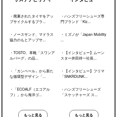
・
廃棄されたタイヤをアッ
・
ハンズフリーシューズ専
プサイクルするブラ...
門ブランド「Kiz...
・
ノースサンド、マドラス
・
ミズノが「Japan Mobility
協力のもとアップサ...
...
・
TOSTO、革靴「スワンア
・
【インタビュー】ムーン
ルバーグ」の品...
スター井田祥一社長...
・
「カンペール」から新た
・
【インタビュー】フリマ
な循環型デザイン「...
「SNKRDUNK...
・
「ECOALF（エコアル
・
ハンズフリーシューズ
フ）」から海洋ゴ...
「スケッチャーズ ス...
もっと見る
もっと見る