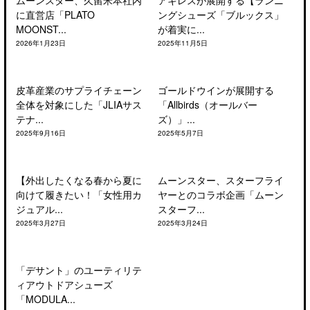
ムーンスター、久留米本社内
アキレスが展開する【ランニ
に直営店「PLATO
ングシューズ「ブルックス」
MOONST...
が着実に...
2026年1月23日
2025年11月5日
皮革産業のサプライチェーン
ゴールドウインが展開する
全体を対象にした「JLIAサス
「Allbirds（オールバー
テナ...
ズ）」...
2025年9月16日
2025年5月7日
【外出したくなる春から夏に
ムーンスター、スターフライ
向けて履きたい！「女性用カ
ヤーとのコラボ企画「ムーン
ジュアル...
スターフ...
2025年3月27日
2025年3月24日
「デサント」のユーティリテ
ィアウトドアシューズ
「MODULA...