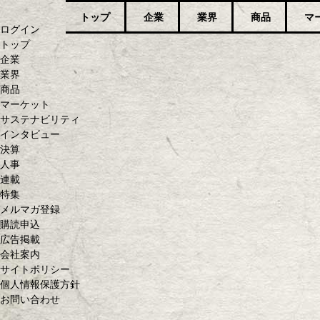
トップ
企業
業界
商品
マ
ログイン
トップ
企業
業界
商品
マーケット
サステナビリティ
インタビュー
決算
人事
連載
特集
メルマガ登録
購読申込
広告掲載
会社案内
サイトポリシー
個人情報保護方針
お問い合わせ