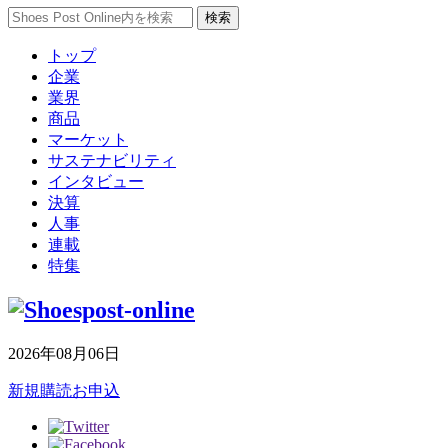
トップ
企業
業界
商品
マーケット
サステナビリティ
インタビュー
決算
人事
連載
特集
2026年08月06日
新規購読お申込