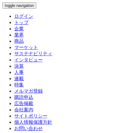
toggle navigation
ログイン
トップ
企業
業界
商品
マーケット
サステナビリティ
インタビュー
決算
人事
連載
特集
メルマガ登録
購読申込
広告掲載
会社案内
サイトポリシー
個人情報保護方針
お問い合わせ