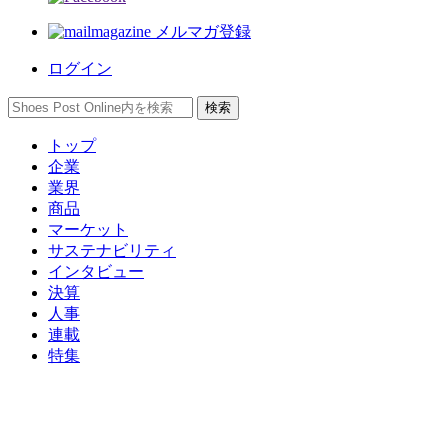
メルマガ登録
ログイン
トップ
企業
業界
商品
マーケット
サステナビリティ
インタビュー
決算
人事
連載
特集