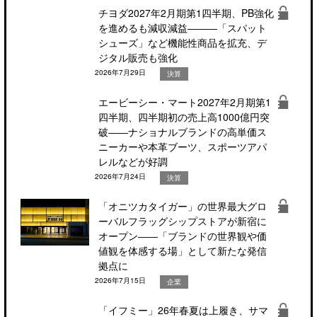
チヨダ2027年2月期第1四半期、PB強化
を進めるも減収減益―――「スパット
シューズ」など機能性商品を拡充、デ
ジタル販売も強化
2026年7月29日
決算
エービーシー・マート2027年2月期第1
四半期、四半期初の売上高1000億円突
破――ナショナルブランドの高単価ス
ニーカーや本革ブーツ、スポーツアパ
レルなどが好調
2026年7月24日
決算
「オニツカタイガー」の世界最大グロ
ーバルフラッグシップストアが新宿に
オープン――「ブランドの世界観や価
値観を体感する場」として新たな発信
拠点に
2026年7月15日
企業
「イフミー」26年春夏は上履き、サマ