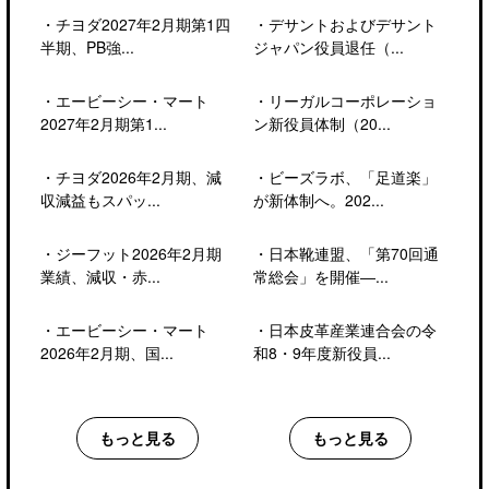
・
チヨダ2027年2月期第1四
・
デサントおよびデサント
半期、PB強...
ジャパン役員退任（...
・
エービーシー・マート
・
リーガルコーポレーショ
2027年2月期第1...
ン新役員体制（20...
・
チヨダ2026年2月期、減
・
ビーズラボ、「足道楽」
収減益もスパッ...
が新体制へ。202...
・
ジーフット2026年2月期
・
日本靴連盟、「第70回通
業績、減収・赤...
常総会」を開催―...
・
エービーシー・マート
・
日本皮革産業連合会の令
2026年2月期、国...
和8・9年度新役員...
もっと見る
もっと見る