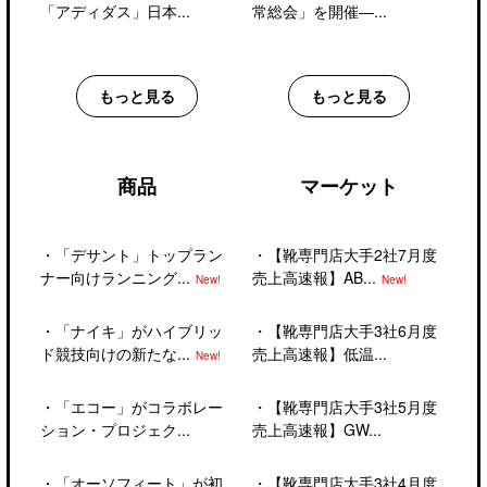
「アディダス」日本...
常総会」を開催―...
もっと見る
もっと見る
商品
マーケット
・
「デサント」トップラン
・
【靴専門店大手2社7月度
ナー向けランニング...
売上高速報】AB...
New!
New!
・
「ナイキ」がハイブリッ
・
【靴専門店大手3社6月度
ド競技向けの新たな...
売上高速報】低温...
New!
・
「エコー」がコラボレー
・
【靴専門店大手3社5月度
ション・プロジェク...
売上高速報】GW...
・
「オーソフィート」が初
・
【靴専門店大手3社4月度