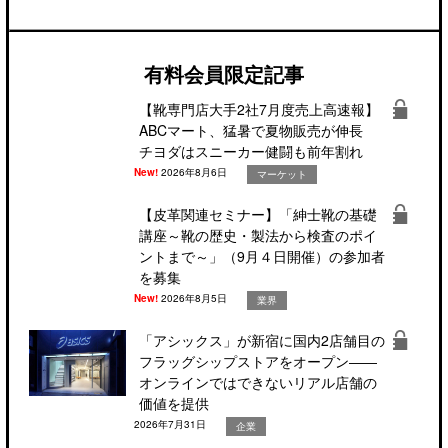
有料会員限定記事
【靴専門店大手2社7月度売上高速報】
ABCマート、猛暑で夏物販売が伸長
チヨダはスニーカー健闘も前年割れ
New!
2026年8月6日
マーケット
【皮革関連セミナー】「紳士靴の基礎
講座～靴の歴史・製法から検査のポイ
ントまで～」（9月４日開催）の参加者
を募集
New!
2026年8月5日
業界
「アシックス」が新宿に国内2店舗目の
フラッグシップストアをオープン――
オンラインではできないリアル店舗の
価値を提供
2026年7月31日
企業