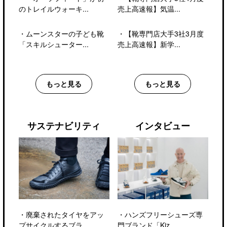
のトレイルウォーキ...
売上高速報】気温...
・
ムーンスターの子ども靴
・
【靴専門店大手3社3月度
「スキルシューター...
売上高速報】新学...
もっと見る
もっと見る
サステナビリティ
インタビュー
・
廃棄されたタイヤをアッ
・
ハンズフリーシューズ専
プサイクルするブラ...
門ブランド「Kiz...