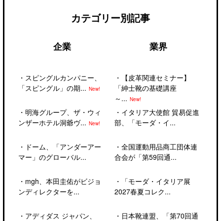
カテゴリー別記事
企業
業界
・
スピングルカンパニー、
・
【皮革関連セミナー】
「スピングル」の期...
「紳士靴の基礎講座
New!
～...
New!
・
明海グループ、ザ・ウィ
・
イタリア大使館 貿易促進
ンザーホテル洞爺ヴ...
部、「モーダ・イ...
New!
・
ドーム、「アンダーアー
・
全国運動用品商工団体連
マー」のグローバル...
合会が「第59回通...
・
mgh、本田圭佑がビジョ
・
「モーダ・イタリア展
ンディレクターを...
2027春夏コレク...
・
アディダス ジャパン、
・
日本靴連盟、「第70回通