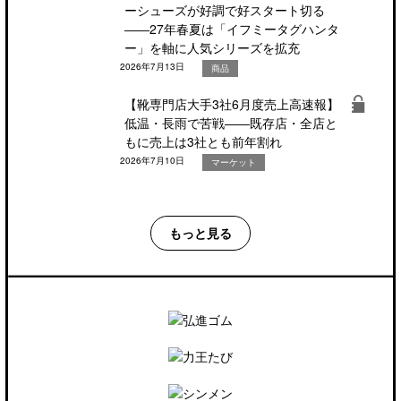
ーシューズが好調で好スタート切る
――27年春夏は「イフミータグハンタ
ー」を軸に人気シリーズを拡充
2026年7月13日
商品
【靴専門店大手3社6月度売上高速報】
低温・長雨で苦戦――既存店・全店と
もに売上は3社とも前年割れ
2026年7月10日
マーケット
もっと見る