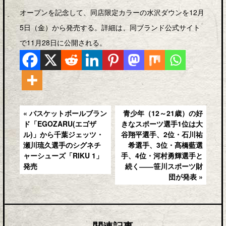
オープンを記念して、同店限定カラーの水沢ダウンを12月
5日（金）から発売する。詳細は、同ブランド公式サイト
で11月28日に公開される。
« バスケットボールブラン
青少年（12～21歳）の好
ド「EGOZARU(エゴザ
きなスポーツ選手1位は大
ル)」から千葉ジェッツ・
谷翔平選手、2位・石川祐
瀬川琉久選手のシグネチ
希選手、3位・髙橋藍選
ャーシューズ「RIKU 1」
手、4位・河村勇輝選手と
発売
続く――笹川スポーツ財
団が発表 »
関連記事