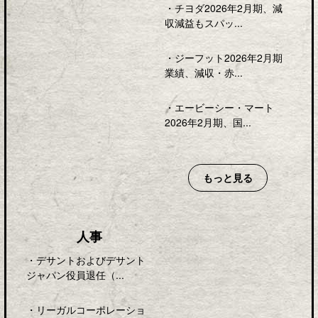
・
チヨダ2026年2月期、減
収減益もスパッ...
・
ジーフット2026年2月期
業績、減収・赤...
・
エービーシー・マート
2026年2月期、国...
もっと見る
人事
・
デサントおよびデサント
ジャパン役員退任（...
・
リーガルコーポレーショ