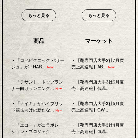
もっと見る
もっと見る
商品
マーケット
・
「ロペピクニック パサー
・
【靴専門店大手2社7月度
ジュ」が「HAR...
売上高速報】AB...
New!
New!
・
「デサント」トップラン
・
【靴専門店大手3社6月度
ナー向けランニング...
売上高速報】低温...
New!
・
「ナイキ」がハイブリッ
・
【靴専門店大手3社5月度
ド競技向けの新たな...
売上高速報】GW...
New!
・
「エコー」がコラボレー
・
【靴専門店大手3社4月度
ション・プロジェク...
売上高速報】気温...