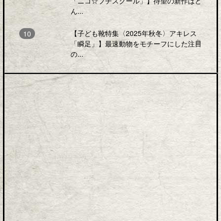
「ニコ☆プチスクール」】待望の新作はど
ん...
【子ども靴特集〈2025年秋冬〉アキレス
「瞬足」】最速動物をモチーフにした注目
の...