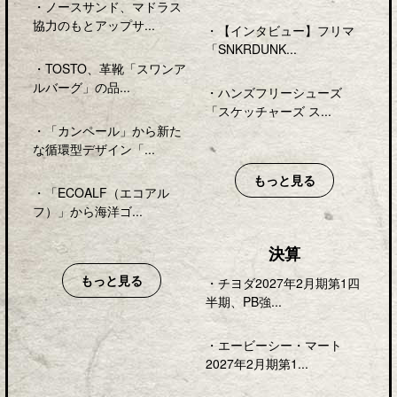
・
ノースサンド、マドラス
協力のもとアップサ...
・
【インタビュー】フリマ
「SNKRDUNK...
・
TOSTO、革靴「スワンア
ルバーグ」の品...
・
ハンズフリーシューズ
「スケッチャーズ ス...
・
「カンペール」から新た
な循環型デザイン「...
もっと見る
・
「ECOALF（エコアル
フ）」から海洋ゴ...
決算
もっと見る
・
チヨダ2027年2月期第1四
半期、PB強...
・
エービーシー・マート
2027年2月期第1...