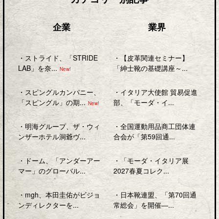
企業
業界
・
ストライド、「STRIDE
・
【皮革関連セミナー】
LAB」を奈...
「紳士靴の基礎講座～...
New!
・
スピングルカンパニー、
・
イタリア大使館 貿易促進
「スピングル」の期...
部、「モーダ・イ...
New!
・
明海グループ、ザ・ウィ
・
全国運動用品商工団体連
ンザーホテル洞爺ヴ...
合会が「第59回通...
・
ドーム、「アンダーアー
・
「モーダ・イタリア展
マー」のグローバル...
2027春夏コレク...
・
mgh、本田圭佑がビジョ
・
日本靴連盟、「第70回通
ンディレクターを...
常総会」を開催―...