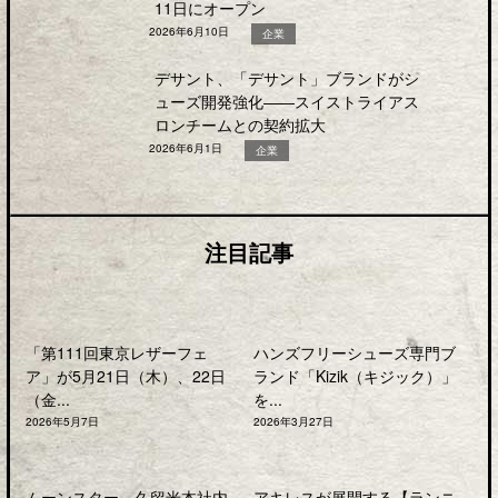
11日にオープン
2026年6月10日
企業
デサント、「デサント」ブランドがシ
ューズ開発強化――スイストライアス
ロンチームとの契約拡大
2026年6月1日
企業
注目記事
「第111回東京レザーフェ
ハンズフリーシューズ専門ブ
ア」が5月21日（木）、22日
ランド「Kizik（キジック）」
（金...
を...
2026年5月7日
2026年3月27日
ムーンスター、久留米本社内
アキレスが展開する【ランニ