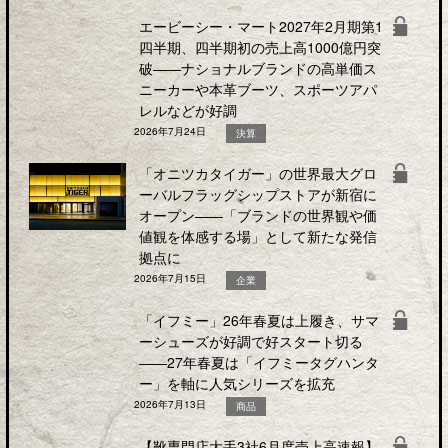
エービーシー・マート2027年2月期第1
四半期、四半期初の売上高1000億円突
破――ナショナルブランドの高単価ス
ニーカーや本革ブーツ、スポーツアパ
レルなどが好調
2026年7月24日
決算
「オニツカタイガー」の世界最大グロ
ーバルフラッグシップストアが新宿に
オープン――「ブランドの世界観や価
値観を体感する場」として新たな発信
拠点に
2026年7月15日
企業
「イフミー」26年春夏は上履き、サマ
ーシューズが好調で好スタート切る
――27年春夏は「イフミータグハンタ
ー」を軸に人気シリーズを拡充
2026年7月13日
商品
【靴専門店大手3社6月度売上高速報】