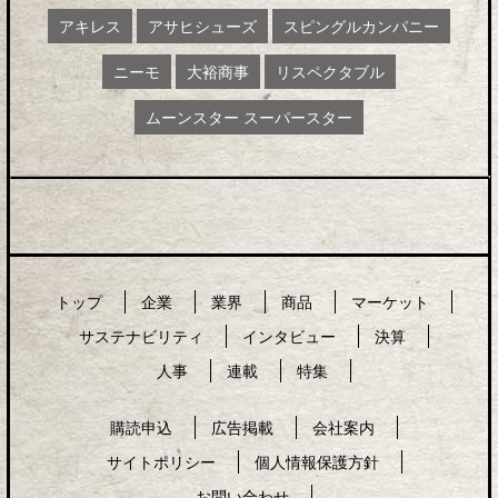
アキレス
アサヒシューズ
スピングルカンパニー
ニーモ
大裕商事
リスペクタブル
ムーンスター スーパースター
トップ
企業
業界
商品
マーケット
サステナビリティ
インタビュー
決算
人事
連載
特集
購読申込
広告掲載
会社案内
サイトポリシー
個人情報保護方針
お問い合わせ