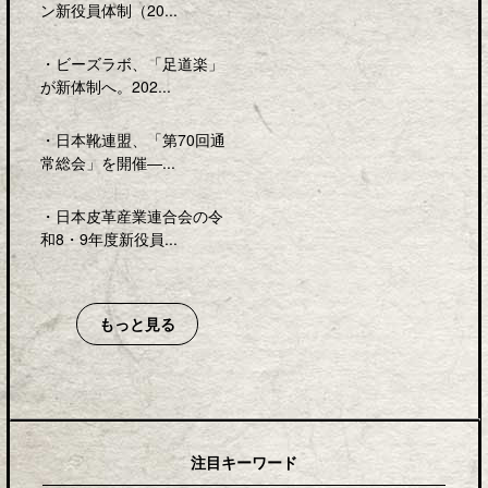
ン新役員体制（20...
・
ビーズラボ、「足道楽」
が新体制へ。202...
・
日本靴連盟、「第70回通
常総会」を開催―...
・
日本皮革産業連合会の令
和8・9年度新役員...
もっと見る
注目キーワード