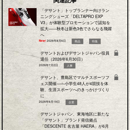
「デサント」トップランナー向けラン
ニングシューズ「DELTAPRO EXP
V3」が体験型プロモーションで認知を
拡大――秋冬は新色3色でさらなる飛躍
へ
New!
2026年8月6日
商品
特集
デサントおよびデサントジャパン役員
退任（2026年6月30日）
2026年7月2日
人事
デサント、豊島区でマルチスポーツフ
ェス開催――小学生48人が4競技を体
験、生涯スポーツへのきっかけづくり
に
2026年6月19日
企業
デサントジャパン、東海地区に新たな
「デサント」ブランド発信拠点
「DESCENTE 名古屋 HAERA」が6月