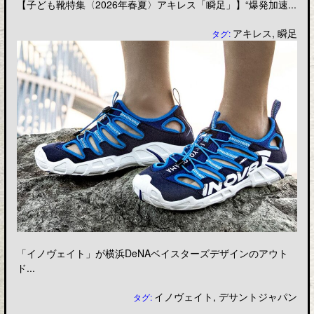
【子ども靴特集〈2026年春夏〉アキレス「瞬足」】“爆発加速...
アキレス
,
瞬足
タグ:
「イノヴェイト」が横浜DeNAベイスターズデザインのアウト
ド...
イノヴェイト
,
デサントジャパン
タグ: