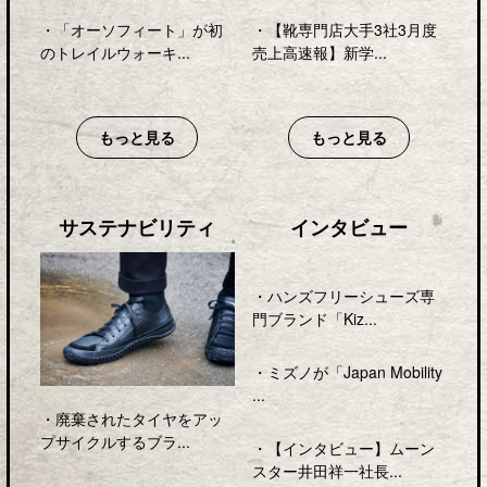
・
「オーソフィート」が初
・
【靴専門店大手3社3月度
のトレイルウォーキ...
売上高速報】新学...
もっと見る
もっと見る
サステナビリティ
インタビュー
・
ハンズフリーシューズ専
門ブランド「Kiz...
・
ミズノが「Japan Mobility
...
・
廃棄されたタイヤをアッ
プサイクルするブラ...
・
【インタビュー】ムーン
スター井田祥一社長...