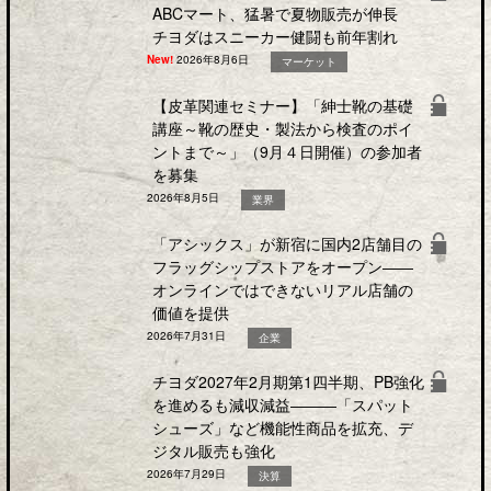
ABCマート、猛暑で夏物販売が伸長
チヨダはスニーカー健闘も前年割れ
New!
2026年8月6日
マーケット
【皮革関連セミナー】「紳士靴の基礎
講座～靴の歴史・製法から検査のポイ
ントまで～」（9月４日開催）の参加者
を募集
2026年8月5日
業界
「アシックス」が新宿に国内2店舗目の
フラッグシップストアをオープン――
オンラインではできないリアル店舗の
価値を提供
2026年7月31日
企業
チヨダ2027年2月期第1四半期、PB強化
を進めるも減収減益―――「スパット
シューズ」など機能性商品を拡充、デ
ジタル販売も強化
2026年7月29日
決算