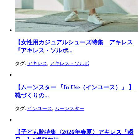
【女性用カジュアルシューズ特集 アキレス
『アキレス・ソルボ...
タグ:
アキレス
,
アキレス・ソルボ
【ムーンスター 「In Use（インユース）」 】
靴づくりの...
タグ:
インユース
,
ムーンスター
【子ども靴特集〈2026年春夏〉アキレス「瞬