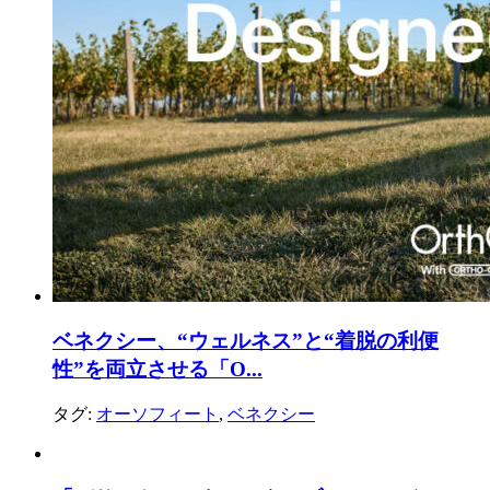
ベネクシー、“ウェルネス”と“着脱の利便
性”を両立させる「O...
タグ:
オーソフィート
,
ベネクシー