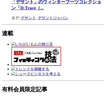
「デサント」のウィンターブーツコレクショ
ン「D.Trace（...
タグ:
デサント
,
デサントジャパン
連載
有料会員限定記事