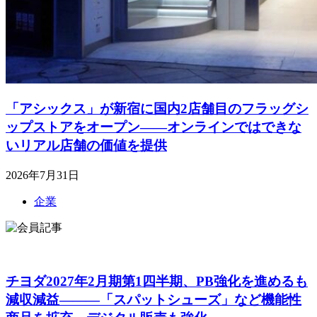
「アシックス」が新宿に国内2店舗目のフラッグシ
ップストアをオープン――オンラインではできな
いリアル店舗の価値を提供
2026年7月31日
企業
チヨダ2027年2月期第1四半期、PB強化を進めるも
減収減益―――「スパットシューズ」など機能性