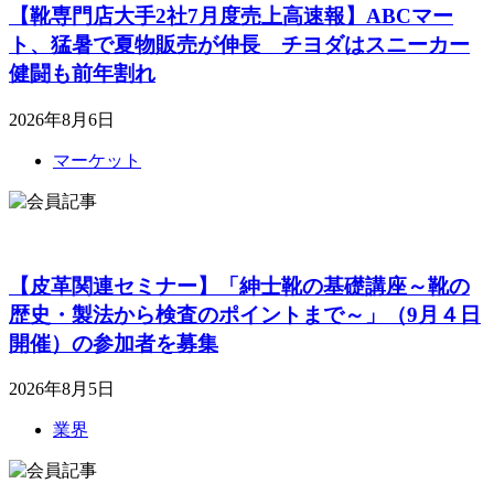
【靴専門店大手2社7月度売上高速報】ABCマー
ト、猛暑で夏物販売が伸長 チヨダはスニーカー
健闘も前年割れ
2026年8月6日
マーケット
【皮革関連セミナー】「紳士靴の基礎講座～靴の
歴史・製法から検査のポイントまで～」（9月４日
開催）の参加者を募集
2026年8月5日
業界