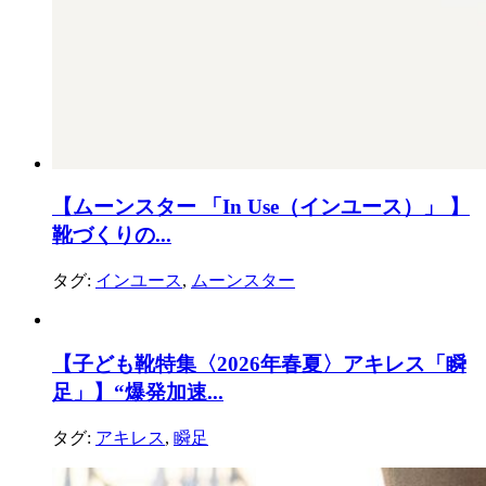
【ムーンスター 「In Use（インユース）」 】
靴づくりの...
タグ:
インユース
,
ムーンスター
【子ども靴特集〈2026年春夏〉アキレス「瞬
足」】“爆発加速...
タグ:
アキレス
,
瞬足