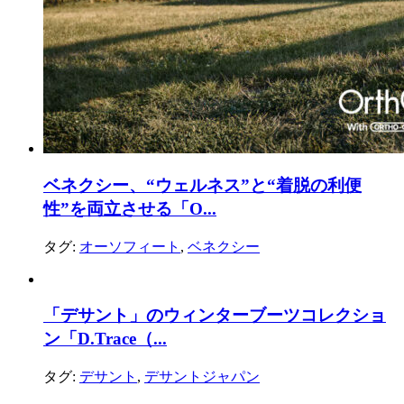
ベネクシー、“ウェルネス”と“着脱の利便
性”を両立させる「O...
タグ:
オーソフィート
,
ベネクシー
「デサント」のウィンターブーツコレクショ
ン「D.Trace（...
タグ:
デサント
,
デサントジャパン