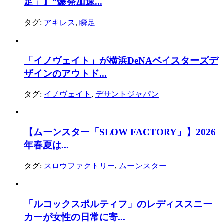
足」】“爆発加速...
タグ:
アキレス
,
瞬足
「イノヴェイト」が横浜DeNAベイスターズデ
ザインのアウトド...
タグ:
イノヴェイト
,
デサントジャパン
【ムーンスター「SLOW FACTORY」】2026
年春夏は...
タグ:
スロウファクトリー
,
ムーンスター
「ルコックスポルティフ」のレディススニー
カーが女性の日常に寄...