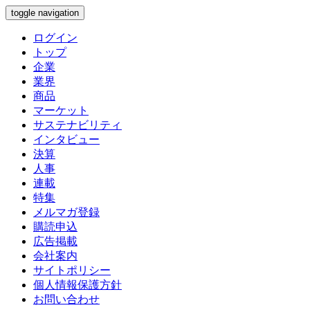
toggle navigation
ログイン
トップ
企業
業界
商品
マーケット
サステナビリティ
インタビュー
決算
人事
連載
特集
メルマガ登録
購読申込
広告掲載
会社案内
サイトポリシー
個人情報保護方針
お問い合わせ