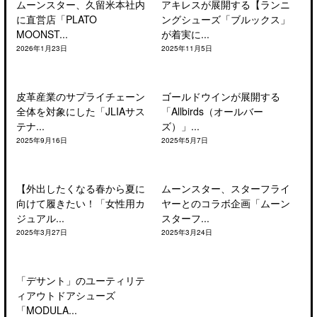
ムーンスター、久留米本社内
アキレスが展開する【ランニ
に直営店「PLATO
ングシューズ「ブルックス」
MOONST...
が着実に...
2026年1月23日
2025年11月5日
皮革産業のサプライチェーン
ゴールドウインが展開する
全体を対象にした「JLIAサス
「Allbirds（オールバー
テナ...
ズ）」...
2025年9月16日
2025年5月7日
【外出したくなる春から夏に
ムーンスター、スターフライ
向けて履きたい！「女性用カ
ヤーとのコラボ企画「ムーン
ジュアル...
スターフ...
2025年3月27日
2025年3月24日
「デサント」のユーティリテ
ィアウトドアシューズ
「MODULA...