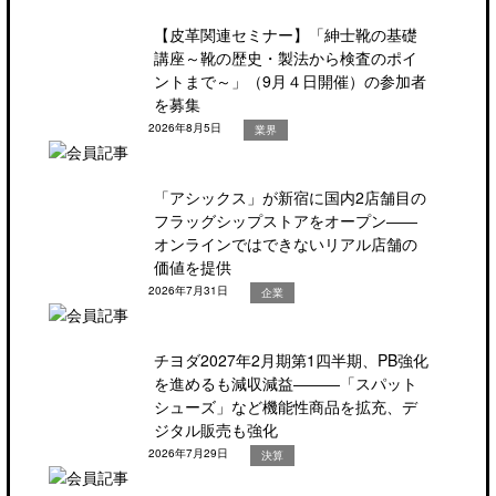
【皮革関連セミナー】「紳士靴の基礎
講座～靴の歴史・製法から検査のポイ
ントまで～」（9月４日開催）の参加者
を募集
2026年8月5日
業界
「アシックス」が新宿に国内2店舗目の
フラッグシップストアをオープン――
オンラインではできないリアル店舗の
価値を提供
2026年7月31日
企業
チヨダ2027年2月期第1四半期、PB強化
を進めるも減収減益―――「スパット
シューズ」など機能性商品を拡充、デ
ジタル販売も強化
2026年7月29日
決算