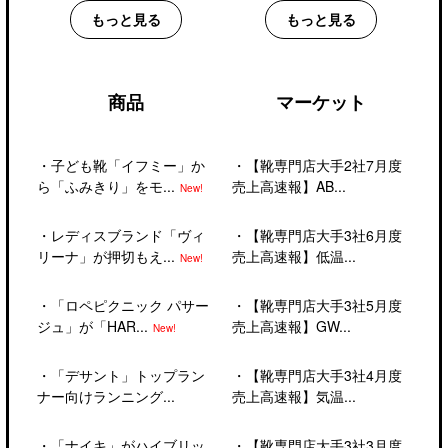
もっと見る
もっと見る
商品
マーケット
・
子ども靴「イフミー」か
・
【靴専門店大手2社7月度
ら「ふみきり」をモ...
売上高速報】AB...
New!
・
レディスブランド「ヴィ
・
【靴専門店大手3社6月度
リーナ」が押切もえ...
売上高速報】低温...
New!
・
「ロペピクニック パサー
・
【靴専門店大手3社5月度
ジュ」が「HAR...
売上高速報】GW...
New!
・
「デサント」トップラン
・
【靴専門店大手3社4月度
ナー向けランニング...
売上高速報】気温...
・
「ナイキ」がハイブリッ
・
【靴専門店大手3社3月度