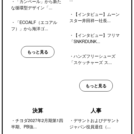
・
「カンペール」から新た
な循環型デザイン「...
・
【インタビュー】ムーン
スター井田祥一社長...
・
「ECOALF（エコアル
フ）」から海洋ゴ...
・
【インタビュー】フリマ
「SNKRDUNK...
もっと見る
・
ハンズフリーシューズ
「スケッチャーズ ス...
もっと見る
決算
人事
・
チヨダ2027年2月期第1四
・
デサントおよびデサント
半期、PB強...
ジャパン役員退任（...