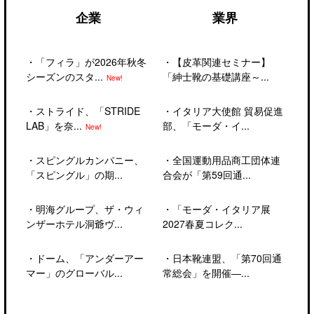
企業
業界
・
「フィラ」が2026年秋冬
・
【皮革関連セミナー】
シーズンのスタ...
「紳士靴の基礎講座～...
New!
・
ストライド、「STRIDE
・
イタリア大使館 貿易促進
LAB」を奈...
部、「モーダ・イ...
New!
・
スピングルカンパニー、
・
全国運動用品商工団体連
「スピングル」の期...
合会が「第59回通...
・
明海グループ、ザ・ウィ
・
「モーダ・イタリア展
ンザーホテル洞爺ヴ...
2027春夏コレク...
・
ドーム、「アンダーアー
・
日本靴連盟、「第70回通
マー」のグローバル...
常総会」を開催―...