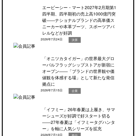
エービーシー・マート2027年2月期第1
四半期、四半期初の売上高1000億円突
破――ナショナルブランドの高単価ス
ニーカーや本革ブーツ、スポーツアパ
レルなどが好調
2026年7月24日
決算
「オニツカタイガー」の世界最大グロ
ーバルフラッグシップストアが新宿に
オープン――「ブランドの世界観や価
値観を体感する場」として新たな発信
拠点に
2026年7月15日
企業
「イフミー」26年春夏は上履き、サマ
ーシューズが好調で好スタート切る
――27年春夏は「イフミータグハンタ
ー」を軸に人気シリーズを拡充
2026年7月13日
商品