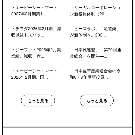
・
エービーシー・マート
・
リーガルコーポレーショ
2027年2月期第1...
ン新役員体制（20...
・
チヨダ2026年2月期、減
・
ビーズラボ、「足道楽」
収減益もスパッ...
が新体制へ。202...
・
ジーフット2026年2月期
・
日本靴連盟、「第70回通
業績、減収・赤...
常総会」を開催―...
・
エービーシー・マート
・
日本皮革産業連合会の令
2026年2月期、国...
和8・9年度新役員...
もっと見る
もっと見る