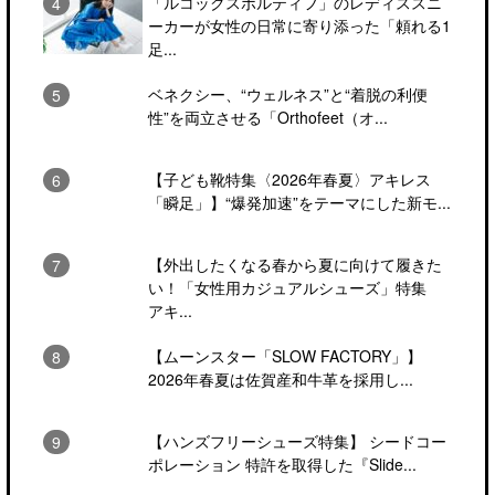
「ルコックスポルティフ」のレディススニ
ーカーが女性の日常に寄り添った「頼れる1
足...
ベネクシー、“ウェルネス”と“着脱の利便
性”を両立させる「Orthofeet（オ...
【子ども靴特集〈2026年春夏〉アキレス
「瞬足」】“爆発加速”をテーマにした新モ...
【外出したくなる春から夏に向けて履きた
い！「女性用カジュアルシューズ」特集
アキ...
【ムーンスター「SLOW FACTORY」】
2026年春夏は佐賀産和牛革を採用し...
【ハンズフリーシューズ特集】 シードコー
ポレーション 特許を取得した『Slide...