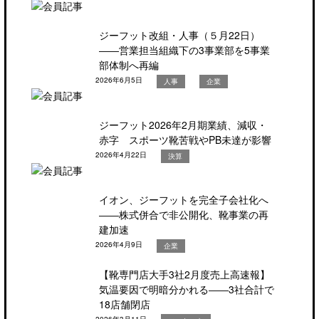
ジーフット改組・人事（５月22日）
――営業担当組織下の3事業部を5事業
部体制へ再編
2026年6月5日
人事
企業
ジーフット2026年2月期業績、減収・
赤字 スポーツ靴苦戦やPB未達が影響
2026年4月22日
決算
イオン、ジーフットを完全子会社化へ
――株式併合で非公開化、靴事業の再
建加速
2026年4月9日
企業
【靴専門店大手3社2月度売上高速報】
気温要因で明暗分かれる――3社合計で
18店舗閉店