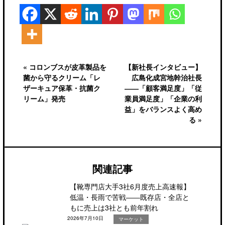
« コロンブスが皮革製品を
【新社長インタビュー】
菌から守るクリーム「レ
広島化成宮地幹治社長
ザーキュア保革・抗菌ク
――「顧客満足度」「従
リーム」発売
業員満足度」「企業の利
益」をバランスよく高め
る »
関連記事
【靴専門店大手3社6月度売上高速報】
低温・長雨で苦戦――既存店・全店と
もに売上は3社とも前年割れ
2026年7月10日
マーケット