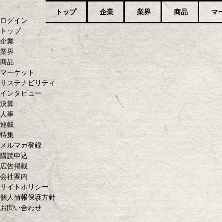
トップ
企業
業界
商品
マ
ログイン
トップ
企業
業界
商品
マーケット
サステナビリティ
インタビュー
決算
人事
連載
特集
メルマガ登録
購読申込
広告掲載
会社案内
サイトポリシー
個人情報保護方針
お問い合わせ