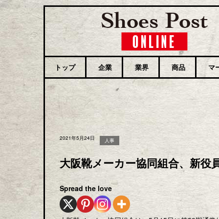
トップ
企業
業界
商品
マ
2021年5月24日
人事
大阪靴メーカー協同組合、新役員
Spread the love