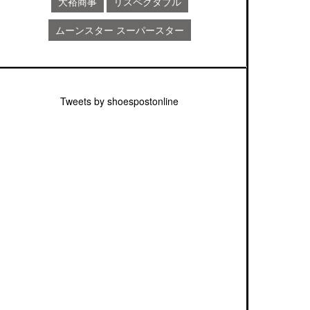
大裕商事
リスペクタブル
ムーンスター スーパースター
Tweets by shoespostonline