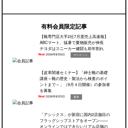
有料会員限定記事
【靴専門店大手2社7月度売上高速報】
ABCマート、猛暑で夏物販売が伸長
チヨダはスニーカー健闘も前年割れ
New!
2026年8月6日
マーケット
【皮革関連セミナー】「紳士靴の基礎
講座～靴の歴史・製法から検査のポイ
ントまで～」（9月４日開催）の参加者
を募集
New!
2026年8月5日
業界
「アシックス」が新宿に国内2店舗目の
フラッグシップストアをオープン――
オンラインではできないリアル店舗の