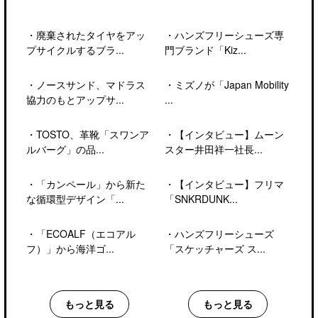
・
廃棄されたタイヤをアッ
・
ハンズフリーシューズ専
プサイクルするブラ...
門ブランド「Kiz...
・
ノースサンド、マドラス
・
ミズノが「Japan Mobility
協力のもとアップサ...
...
・
TOSTO、革靴「スワンア
・
【インタビュー】ムーン
ルバーグ」の品...
スター井田祥一社長...
・
「カンペール」から新た
・
【インタビュー】フリマ
な循環型デザイン「...
「SNKRDUNK...
・
「ECOALF（エコアル
・
ハンズフリーシューズ
フ）」から海洋ゴ...
「スケッチャーズ ス...
もっと見る
もっと見る