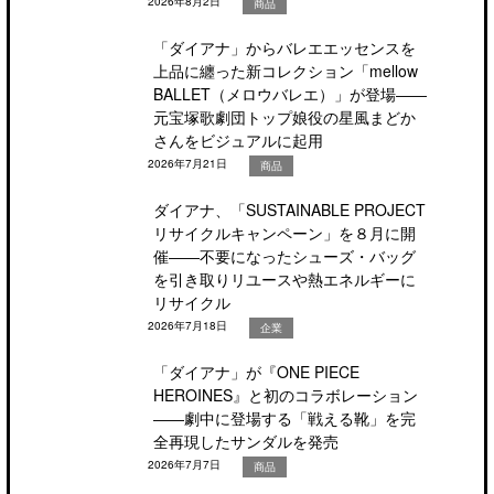
2026年8月2日
商品
「ダイアナ」からバレエエッセンスを
上品に纏った新コレクション「mellow
BALLET（メロウバレエ）」が登場――
元宝塚歌劇団トップ娘役の星風まどか
さんをビジュアルに起用
2026年7月21日
商品
ダイアナ、「SUSTAINABLE PROJECT
リサイクルキャンペーン」を８月に開
催――不要になったシューズ・バッグ
を引き取りリユースや熱エネルギーに
リサイクル
2026年7月18日
企業
「ダイアナ」が『ONE PIECE
HEROINES』と初のコラボレーション
――劇中に登場する「戦える靴」を完
全再現したサンダルを発売
2026年7月7日
商品