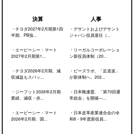
決算
人事
・
チヨダ2027年2月期第1四
・
デサントおよびデサント
半期、PB強...
ジャパン役員退任（...
・
エービーシー・マート
・
リーガルコーポレーショ
2027年2月期第1...
ン新役員体制（20...
・
チヨダ2026年2月期、減
・
ビーズラボ、「足道楽」
収減益もスパッ...
が新体制へ。202...
・
ジーフット2026年2月期
・
日本靴連盟、「第70回通
業績、減収・赤...
常総会」を開催―...
・
エービーシー・マート
・
日本皮革産業連合会の令
2026年2月期、国...
和8・9年度新役員...