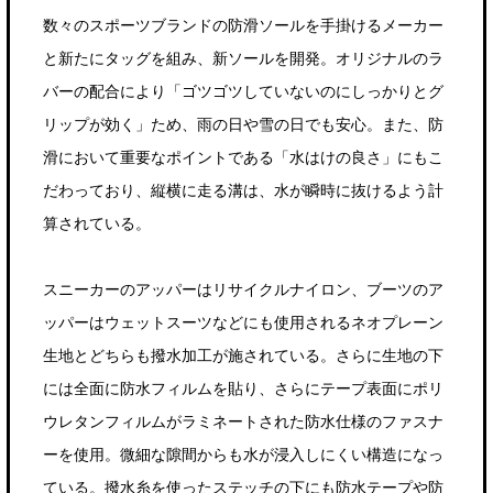
数々のスポーツブランドの防滑ソールを手掛けるメーカー
と新たにタッグを組み、新ソールを開発。オリジナルのラ
バーの配合により「ゴツゴツしていないのにしっかりとグ
リップが効く」ため、雨の日や雪の日でも安心。また、防
滑において重要なポイントである「水はけの良さ」にもこ
だわっており、縦横に走る溝は、水が瞬時に抜けるよう計
算されている。
スニーカーのアッパーはリサイクルナイロン、ブーツのア
ッパーはウェットスーツなどにも使用されるネオプレーン
生地とどちらも撥水加工が施されている。さらに生地の下
には全面に防水フィルムを貼り、さらにテープ表面にポリ
ウレタンフィルムがラミネートされた防水仕様のファスナ
ーを使用。微細な隙間からも水が浸入しにくい構造になっ
ている。撥水糸を使ったステッチの下にも防水テープや防