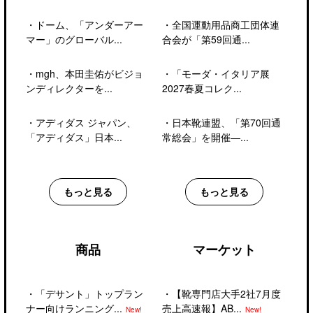
・
ドーム、「アンダーアー
・
全国運動用品商工団体連
マー」のグローバル...
合会が「第59回通...
・
mgh、本田圭佑がビジョ
・
「モーダ・イタリア展
ンディレクターを...
2027春夏コレク...
・
アディダス ジャパン、
・
日本靴連盟、「第70回通
「アディダス」日本...
常総会」を開催―...
もっと見る
もっと見る
商品
マーケット
・
「デサント」トップラン
・
【靴専門店大手2社7月度
ナー向けランニング...
売上高速報】AB...
New!
New!