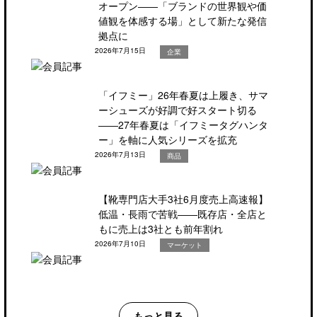
オープン――「ブランドの世界観や価
値観を体感する場」として新たな発信
拠点に
2026年7月15日
企業
「イフミー」26年春夏は上履き、サマ
ーシューズが好調で好スタート切る
――27年春夏は「イフミータグハンタ
ー」を軸に人気シリーズを拡充
2026年7月13日
商品
【靴専門店大手3社6月度売上高速報】
低温・長雨で苦戦――既存店・全店と
もに売上は3社とも前年割れ
2026年7月10日
マーケット
もっと見る