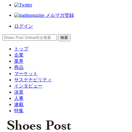
メルマガ登録
ログイン
トップ
企業
業界
商品
マーケット
サステナビリティ
インタビュー
決算
人事
連載
特集