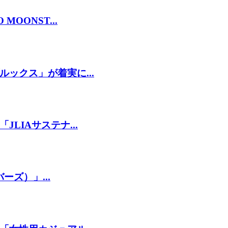
OONST...
ックス」が着実に...
LIAサステナ...
ーズ）」...