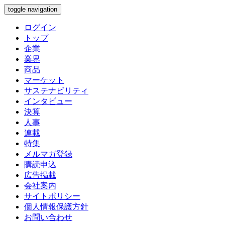
toggle navigation
ログイン
トップ
企業
業界
商品
マーケット
サステナビリティ
インタビュー
決算
人事
連載
特集
メルマガ登録
購読申込
広告掲載
会社案内
サイトポリシー
個人情報保護方針
お問い合わせ