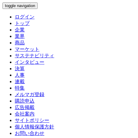
toggle navigation
ログイン
トップ
企業
業界
商品
マーケット
サステナビリティ
インタビュー
決算
人事
連載
特集
メルマガ登録
購読申込
広告掲載
会社案内
サイトポリシー
個人情報保護方針
お問い合わせ