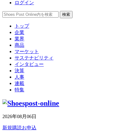
ログイン
トップ
企業
業界
商品
マーケット
サステナビリティ
インタビュー
決算
人事
連載
特集
2026年08月06日
新規購読お申込