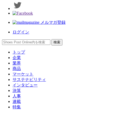
メルマガ登録
ログイン
トップ
企業
業界
商品
マーケット
サステナビリティ
インタビュー
決算
人事
連載
特集