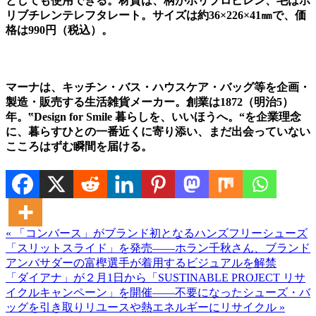
としても使用できる。材質は、柄がポリプロピレン、毛はポ
リブチレンテレフタレート。サイズは約36×226×41㎜で、価
格は990円（税込）。
マーナは、キッチン・バス・ハウスケア・バッグ等を企画・
製造・販売する生活雑貨メーカー。創業は1872（明治5）
年。‟Design for Smile 暮らしを、いいほうへ。“を企業理念
に、暮らすひとの一番近くに寄り添い、まだ出会っていない
こころはずむ瞬間を届ける。
« 「コンバース」がブランド初となるハンズフリーシューズ
「スリットスライド」を発売――ホラン千秋さん、ブランド
アンバサダーの富樫選手が着用するビジュアルを解禁
「ダイアナ」が２月1日から「SUSTINABLE PROJECT リサ
イクルキャンペーン」を開催――不要になったシューズ・バ
ッグを引き取りリユースや熱エネルギーにリサイクル »