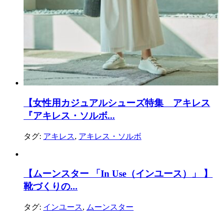
【女性用カジュアルシューズ特集 アキレス
『アキレス・ソルボ...
タグ:
アキレス
,
アキレス・ソルボ
【ムーンスター 「In Use（インユース）」 】
靴づくりの...
タグ:
インユース
,
ムーンスター