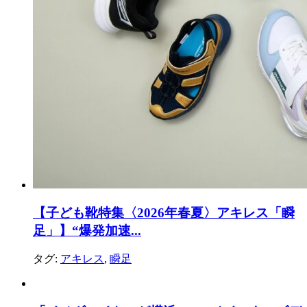
【子ども靴特集〈2026年春夏〉アキレス「瞬
足」】“爆発加速...
タグ:
アキレス
,
瞬足