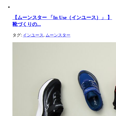
【ムーンスター 「In Use（インユース）」 】
靴づくりの...
タグ:
インユース
,
ムーンスター