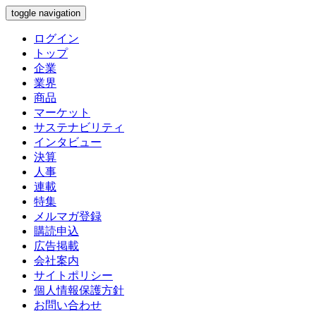
toggle navigation
ログイン
トップ
企業
業界
商品
マーケット
サステナビリティ
インタビュー
決算
人事
連載
特集
メルマガ登録
購読申込
広告掲載
会社案内
サイトポリシー
個人情報保護方針
お問い合わせ