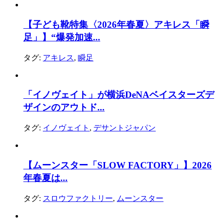
【子ども靴特集〈2026年春夏〉アキレス「瞬
足」】“爆発加速...
タグ:
アキレス
,
瞬足
「イノヴェイト」が横浜DeNAベイスターズデ
ザインのアウトド...
タグ:
イノヴェイト
,
デサントジャパン
【ムーンスター「SLOW FACTORY」】2026
年春夏は...
タグ:
スロウファクトリー
,
ムーンスター