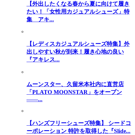
【外出したくなる春から夏に向けて履き
たい！「女性用カジュアルシューズ」特
集 アキ...
【レディスカジュアルシューズ特集】外
出しやすい秋が到来！履き心地の良い
『アキレス...
ムーンスター、久留米本社内に直営店
「PLATO MOONSTAR」をオープン
――...
【ハンズフリーシューズ特集】 シードコ
ーポレーション 特許を取得した『Slide...