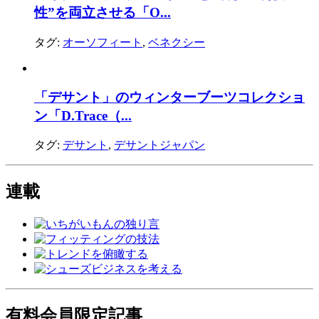
性”を両立させる「O...
タグ:
オーソフィート
,
ベネクシー
「デサント」のウィンターブーツコレクショ
ン「D.Trace（...
タグ:
デサント
,
デサントジャパン
連載
有料会員限定記事