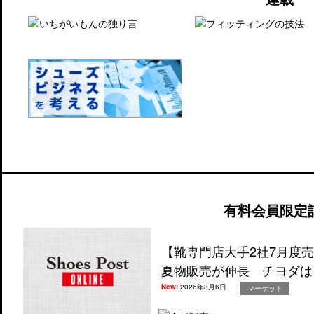
有料会員限定
【靴専門店大手2社7月度
夏物販売が伸長 チヨダは
New!
2026年8月6日
マーケット