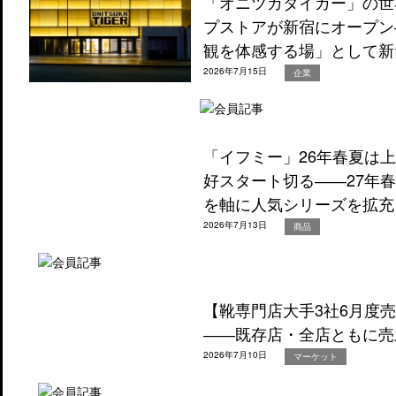
「オニツカタイガー」の世
プストアが新宿にオープン
観を体感する場」として新
2026年7月15日
企業
「イフミー」26年春夏は
好スタート切る――27年
を軸に人気シリーズを拡充
2026年7月13日
商品
【靴専門店大手3社6月度
――既存店・全店ともに売
2026年7月10日
マーケット