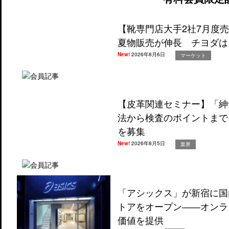
【靴専門店大手2社7月度
夏物販売が伸長 チヨダは
New!
2026年8月6日
マーケット
【皮革関連セミナー】「紳
法から検査のポイントまで
を募集
New!
2026年8月5日
業界
「アシックス」が新宿に国
トアをオープン――オンラ
価値を提供