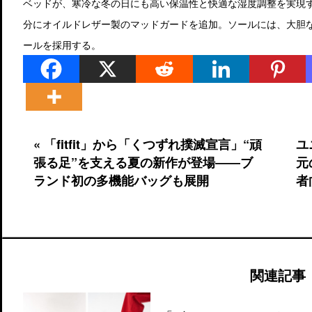
ベッドが、寒冷な冬の日にも高い保温性と快適な湿度調整を実現する
分にオイルドレザー製のマッドガードを追加。ソールには、大胆な
ールを採用する。
« 「fitfit」から「くつずれ撲滅宣言」“頑
ユ
張る足”を支える夏の新作が登場――ブ
元
ランド初の多機能バッグも展開
者
関連記事