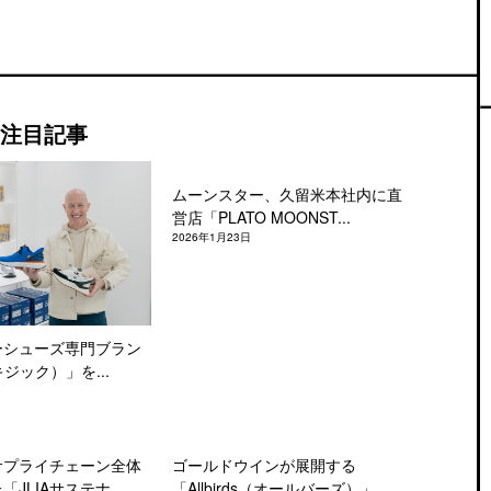
注目記事
ムーンスター、久留米本社内に直
営店「PLATO MOONST...
2026年1月23日
ーシューズ専門ブラン
キジック）」を...
サプライチェーン全体
ゴールドウインが展開する
JLIAサステナ...
「Allbirds（オールバーズ）」...