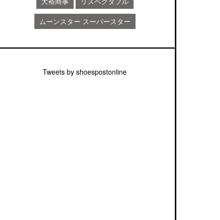
大裕商事
リスペクタブル
ムーンスター スーパースター
Tweets by shoespostonline