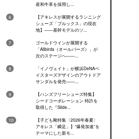
産和牛革を採用し...
【アキレスが展開するランニング
シューズ「ブルックス」の現在
地】――基幹モデルのソ...
ゴールドウインが展開する
「Allbirds（オールバーズ）」が
次のステージへ――...
「イノヴェイト」が横浜DeNAベ
イスターズデザインのアウトドア
サンダルを発売――...
【ハンズフリーシューズ特集】
シードコーポレーション 特許を
取得した『Slide...
【子ども靴特集〈2026年春夏〉
アキレス「瞬足」】“爆発加速”を
テーマにした新モ...