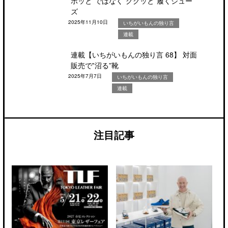
ポッと”ではなく‟ググッと”履くシュー
ズ
2025年11月10日
いちがいもんの独り言
連載
連載【いちがいもんの独り言 68】 対面
販売で‟沼る”靴
2025年7月7日
いちがいもんの独り言
連載
注目記事