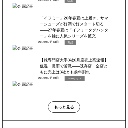
企業
「イフミー」26年春夏は上履き、サマ
ーシューズが好調で好スタート切る
――27年春夏は「イフミータグハンタ
ー」を軸に人気シリーズを拡充
2026年7月13日
商品
【靴専門店大手3社6月度売上高速報】
低温・長雨で苦戦――既存店・全店と
もに売上は3社とも前年割れ
2026年7月10日
マーケット
もっと見る