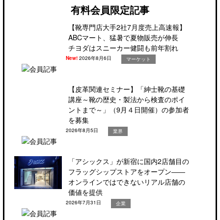
有料会員限定記事
【靴専門店大手2社7月度売上高速報】
ABCマート、猛暑で夏物販売が伸長
チヨダはスニーカー健闘も前年割れ
New!
2026年8月6日
マーケット
【皮革関連セミナー】「紳士靴の基礎
講座～靴の歴史・製法から検査のポイ
ントまで～」（9月４日開催）の参加者
を募集
2026年8月5日
業界
「アシックス」が新宿に国内2店舗目の
フラッグシップストアをオープン――
オンラインではできないリアル店舗の
価値を提供
2026年7月31日
企業