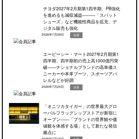
チヨダ2027年2月期第1四半期、PB強化
を進めるも減収減益―――「スパット
シューズ」など機能性商品を拡充、デ
ジタル販売も強化
2026年7月29日
決算
エービーシー・マート2027年2月期第1
四半期、四半期初の売上高1000億円突
破――ナショナルブランドの高単価ス
ニーカーや本革ブーツ、スポーツアパ
レルなどが好調
2026年7月24日
決算
「オニツカタイガー」の世界最大グロ
ーバルフラッグシップストアが新宿に
オープン――「ブランドの世界観や価
値観を体感する場」として新たな発信
拠点に
2026年7月15日