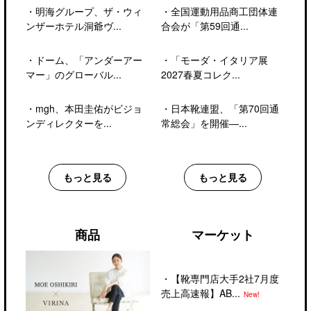
・
明海グループ、ザ・ウィ
・
全国運動用品商工団体連
ンザーホテル洞爺ヴ...
合会が「第59回通...
・
ドーム、「アンダーアー
・
「モーダ・イタリア展
マー」のグローバル...
2027春夏コレク...
・
mgh、本田圭佑がビジョ
・
日本靴連盟、「第70回通
ンディレクターを...
常総会」を開催―...
もっと見る
もっと見る
商品
マーケット
・
【靴専門店大手2社7月度
売上高速報】AB...
New!