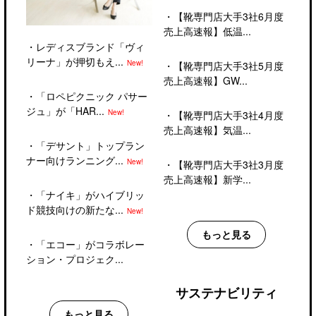
・
【靴専門店大手3社6月度
売上高速報】低温...
・
レディスブランド「ヴィ
リーナ」が押切もえ...
New!
・
【靴専門店大手3社5月度
売上高速報】GW...
・
「ロペピクニック パサー
ジュ」が「HAR...
New!
・
【靴専門店大手3社4月度
売上高速報】気温...
・
「デサント」トップラン
ナー向けランニング...
New!
・
【靴専門店大手3社3月度
売上高速報】新学...
・
「ナイキ」がハイブリッ
ド競技向けの新たな...
New!
もっと見る
・
「エコー」がコラボレー
ション・プロジェク...
サステナビリティ
もっと見る