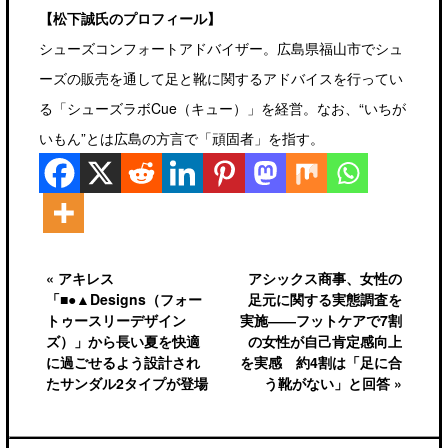
【松下誠氏のプロフィール】
シューズコンフォートアドバイザー。広島県福山市でシュ
ーズの販売を通して足と靴に関するアドバイスを行ってい
る「シューズラボCue（キュー）」を経営。なお、“いちが
いもん”とは広島の方言で「頑固者」を指す。
« アキレス
アシックス商事、女性の
「■●▲Designs（フォー
足元に関する実態調査を
トゥースリーデザイン
実施――フットケアで7割
ズ）」から長い夏を快適
の女性が自己肯定感向上
に過ごせるよう設計され
を実感 約4割は「足に合
たサンダル2タイプが登場
う靴がない」と回答 »