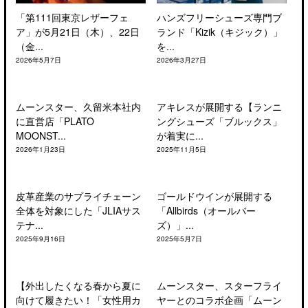
「第111回東京レザーフェ
ハンズフリーシューズ専門ブ
ア」が5月21日（木）、22日
ランド「Kizik（キジック）」
（金...
を...
2026年5月7日
2026年3月27日
ムーンスター、久留米本社内
アキレスが展開する【ランニ
に直営店「PLATO
ングシューズ「ブルックス」
MOONST...
が着実に...
2026年1月23日
2025年11月5日
皮革産業のサプライチェーン
ゴールドウインが展開する
全体を対象にした「JLIAサス
「Allbirds（オールバー
テナ...
ズ）」...
2025年9月16日
2025年5月7日
【外出したくなる春から夏に
ムーンスター、スターフライ
向けて履きたい！「女性用カ
ヤーとのコラボ企画「ムーン