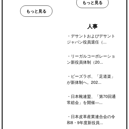
もっと見る
もっと見る
人事
・
デサントおよびデサント
ジャパン役員退任（...
・
リーガルコーポレーショ
ン新役員体制（20...
・
ビーズラボ、「足道楽」
が新体制へ。202...
・
日本靴連盟、「第70回通
常総会」を開催―...
・
日本皮革産業連合会の令
和8・9年度新役員...