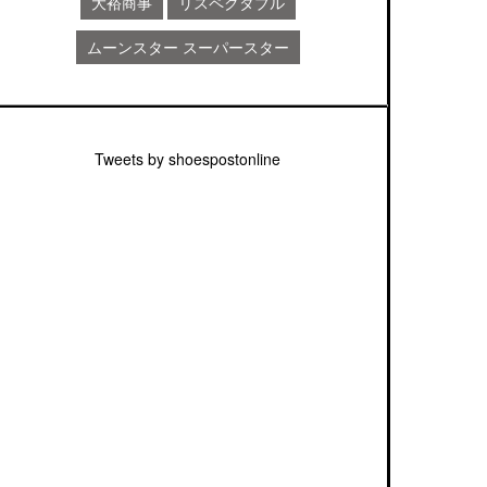
大裕商事
リスペクタブル
ムーンスター スーパースター
Tweets by shoespostonline