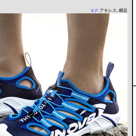
アキレス
,
瞬足
タグ: