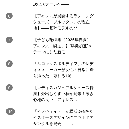
次のステージへ――...
【アキレスが展開するランニング
シューズ「ブルックス」の現在
地】――基幹モデルのソ...
【子ども靴特集〈2026年春夏〉
アキレス「瞬足」】“爆発加速”を
テーマにした新モ...
「ルコックスポルティフ」のレデ
ィススニーカーが女性の日常に寄
り添った「頼れる1足...
【レディスカジュアルシューズ特
集】外出しやすい秋が到来！履き
心地の良い『アキレス...
「イノヴェイト」が横浜DeNAベ
イスターズデザインのアウトドア
サンダルを発売――...