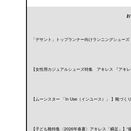
お
「デサント」トップランナー向けランニングシューズ「DE
【女性用カジュアルシューズ特集 アキレス 『アキレス
【ムーンスター 「In Use（インユース）」 】靴づくりの
【子ども靴特集〈2026年春夏〉アキレス「瞬足」】“爆発