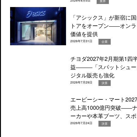
2026年8月5日
業界
「アシックス」が新宿に国
トアをオープン――オンラ
価値を提供
2026年7月31日
企業
チヨダ2027年2月期第1
益―――「スパットシュー
ジタル販売も強化
2026年7月29日
決算
エービーシー・マート202
売上高1000億円突破―
ーカーや本革ブーツ、スポ
2026年7月24日
決算