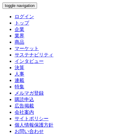
toggle navigation
ログイン
トップ
企業
業界
商品
マーケット
サステナビリティ
インタビュー
決算
人事
連載
特集
メルマガ登録
購読申込
広告掲載
会社案内
サイトポリシー
個人情報保護方針
お問い合わせ