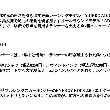
速さを引き出す最新レーシングモデル「ADIERO ADIOS PR
発で足元の感覚を研ぎ澄ますオールラウンドモデル「ADIZERO 
番まで、駅伝で頂点を目指すランナーを支える全7種のシュー
O 4
ンテーマは、“集中と情熱”。ランナーの研ぎ澄まされた集中力
。
）やTシャツ（税込8250円）、ウィンドパンツ（税込1万320
在サポートする大学駅伝チームにインスパイアされた、スペシ
本骨状フルレングスカーボンバーのENERGY RODS 2.0（エナジー
ジオメトリを新たに採用。この構造が、前方への推進力を生み