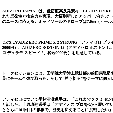
ADIZERO JAPAN 9は、低密度高反発素材、LIGHTS
れた反発性と推進力を実現。大幅刷新したアッパーがぴった
のニーズに応える。ミッドソールのドロップは7.0㎜（ヒール27.
このほかADIZERO PRIME X 2 STRUNG（アディゼロ プ
2000円）、ADIZERO BOSTON 12（アディゼロ ボストン 1
ロ デュラモ スピード 2、税込9900円）を用意している。
トークセッションには、国学院大学陸上競技部の前田康弘監督
葉にチーム全体で取った。そして“勝ち切る”をテーマに個
アディゼロについて平林清澄選手は、「これまでタクミ セ
と話した。上原琉翔選手は「アディオス プロを3から履いて
とともに101回目の箱根で、歴史を変えることに挑戦したい