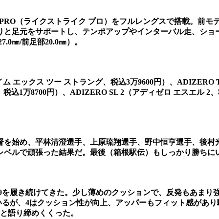
TRIKE PRO（ライクストライク プロ）をフルレングスで搭載
りと足元をサポートし、テンポアップやインターバル走、ショ
0㎜/前足部20.0㎜）。
ライム エックス ツー ストラング、税込3万9600円）、ADIZERO 
2、税込1万8700円）、ADIZERO SL 2（アディゼロ エスエル 2、
を始め、平林清澄選手、上原琉翔選手、野中恒亨選手、後村光
人レベルで頑張った結果だ。最後（箱根駅伝）もしっかり勝ちに
ン9を履き続けてきた。少し薄めのクッションで、反発もあまり
いるが、4はクッション性が向上、アッパーもフィット感があ
」と語り締めくくった。