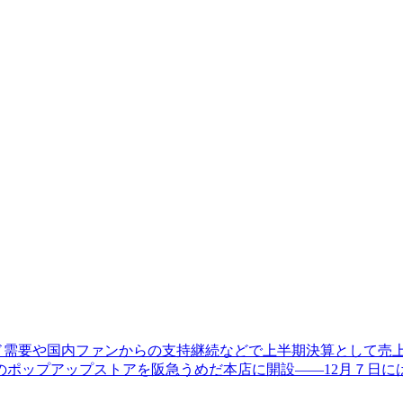
ウンド需要や国内ファンからの支持継続などで上半期決算として
のポップアップストアを阪急うめだ本店に開設――12月７日に