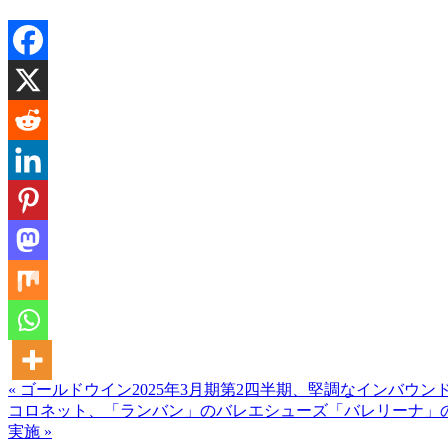
« ゴールドウイン2025年3月期第2四半期、堅調なインバ
コロネット、「ランバン」のバレエシューズ「バレリーナ」
実施 »