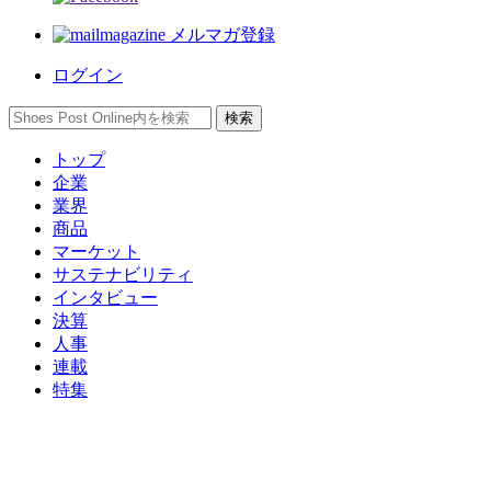
メルマガ登録
ログイン
トップ
企業
業界
商品
マーケット
サステナビリティ
インタビュー
決算
人事
連載
特集