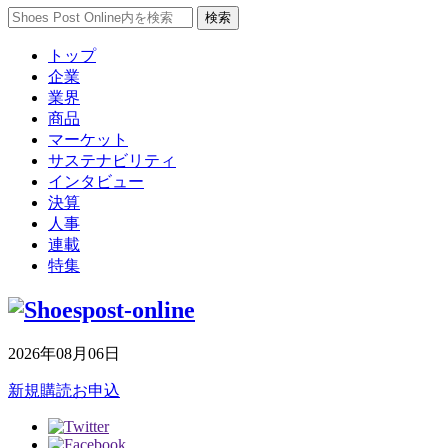
トップ
企業
業界
商品
マーケット
サステナビリティ
インタビュー
決算
人事
連載
特集
2026年08月06日
新規購読お申込