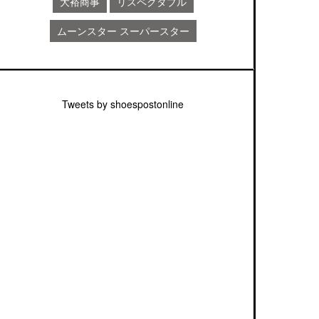
大裕商事
リスペクタブル
ムーンスター スーパースター
Tweets by shoespostonline