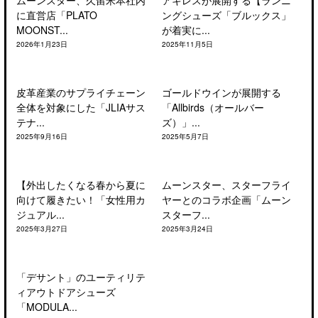
ムーンスター、久留米本社内
アキレスが展開する【ランニ
に直営店「PLATO
ングシューズ「ブルックス」
MOONST...
が着実に...
2026年1月23日
2025年11月5日
皮革産業のサプライチェーン
ゴールドウインが展開する
全体を対象にした「JLIAサス
「Allbirds（オールバー
テナ...
ズ）」...
2025年9月16日
2025年5月7日
【外出したくなる春から夏に
ムーンスター、スターフライ
向けて履きたい！「女性用カ
ヤーとのコラボ企画「ムーン
ジュアル...
スターフ...
2025年3月27日
2025年3月24日
「デサント」のユーティリテ
ィアウトドアシューズ
「MODULA...