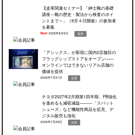
【皮革関連セミナー】「紳士靴の基礎
講座～靴の歴史・製法から検査のポイ
ントまで～」（9月４日開催）の参加者
を募集
New!
2026年8月5日
業界
「アシックス」が新宿に国内2店舗目の
フラッグシップストアをオープン――
オンラインではできないリアル店舗の
価値を提供
2026年7月31日
企業
チヨダ2027年2月期第1四半期、PB強化
を進めるも減収減益―――「スパット
シューズ」など機能性商品を拡充、デ
ジタル販売も強化
2026年7月29日
決算