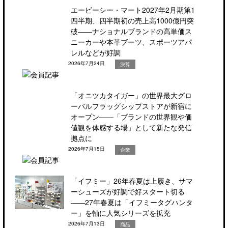
エービーシー・マート2027年2月期第1
四半期、四半期初の売上高1000億円突
破――ナショナルブランドの高単価ス
ニーカーや本革ブーツ、スポーツアパ
レルなどが好調
2026年7月24日
決算
「オニツカタイガー」の世界最大グロ
ーバルフラッグシップストアが新宿に
オープン――「ブランドの世界観や価
値観を体感する場」として新たな発信
拠点に
2026年7月15日
企業
「イフミー」26年春夏は上履き、サマ
ーシューズが好調で好スタート切る
――27年春夏は「イフミータグハンタ
ー」を軸に人気シリーズを拡充
2026年7月13日
商品