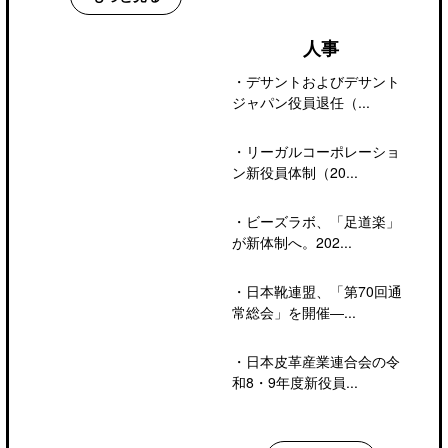
人事
・
デサントおよびデサント
ジャパン役員退任（...
・
リーガルコーポレーショ
ン新役員体制（20...
・
ビーズラボ、「足道楽」
が新体制へ。202...
・
日本靴連盟、「第70回通
常総会」を開催―...
・
日本皮革産業連合会の令
和8・9年度新役員...