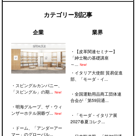
カテゴリー別記事
企業
業界
・
【皮革関連セミナー】
「紳士靴の基礎講座
～...
New!
・
イタリア大使館 貿易促進
部、「モーダ・イ...
・
スピングルカンパニー、
「スピングル」の期...
New!
・
全国運動用品商工団体連
合会が「第59回通...
・
明海グループ、ザ・ウィ
ンザーホテル洞爺ヴ...
New!
・
「モーダ・イタリア展
2027春夏コレク...
・
ドーム、「アンダーアー
マー」のグローバル...