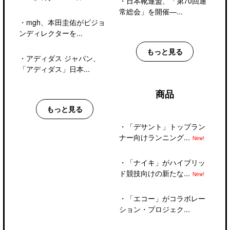
・
日本靴連盟、「第70回通
常総会」を開催―...
・
mgh、本田圭佑がビジョ
ンディレクターを...
もっと見る
・
アディダス ジャパン、
「アディダス」日本...
商品
もっと見る
・
「デサント」トップラン
ナー向けランニング...
New!
・
「ナイキ」がハイブリッ
ド競技向けの新たな...
New!
・
「エコー」がコラボレー
ション・プロジェク...