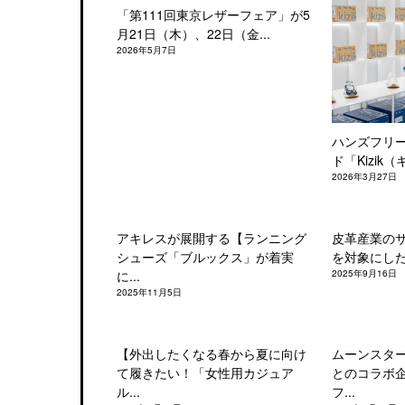
「第111回東京レザーフェア」が5
月21日（木）、22日（金...
2026年5月7日
ハンズフリ
ド「Kizik（
2026年3月27日
アキレスが展開する【ランニング
皮革産業の
シューズ「ブルックス」が着実
を対象にした「
に...
2025年9月16日
2025年11月5日
【外出したくなる春から夏に向け
ムーンスタ
て履きたい！「女性用カジュア
とのコラボ
ル...
フ...