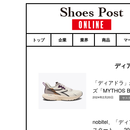
トップ
企業
業界
商品
マ
ディ
「ディアドラ」
ズ「MYTHOS B
2024年2月20日
サス
nobitel、
スタート――202