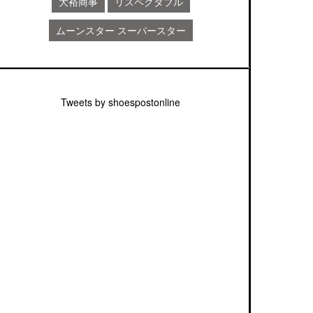
大裕商事
リスペクタブル
ムーンスター スーパースター
Tweets by shoespostonline