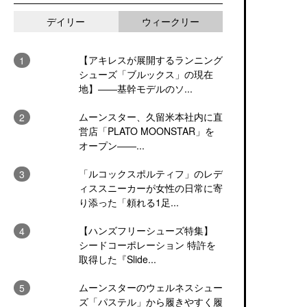
デイリー
ウィークリー
【アキレスが展開するランニング
シューズ「ブルックス」の現在
地】――基幹モデルのソ...
ムーンスター、久留米本社内に直
営店「PLATO MOONSTAR」を
オープン――...
「ルコックスポルティフ」のレデ
ィススニーカーが女性の日常に寄
り添った「頼れる1足...
【ハンズフリーシューズ特集】
シードコーポレーション 特許を
取得した『Slide...
ムーンスターのウェルネスシュー
ズ「パステル」から履きやすく履