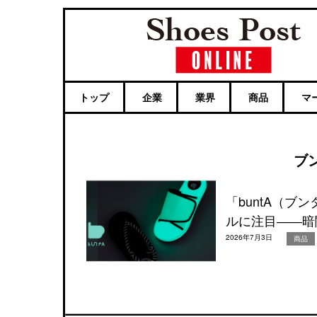
トップ
企業
業界
商品
マ
ブ
「buntA（
ルに注目――暗
2026年7月3日
商品