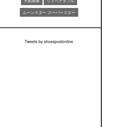
大裕商事
リスペクタブル
ムーンスター スーパースター
Tweets by shoespostonline