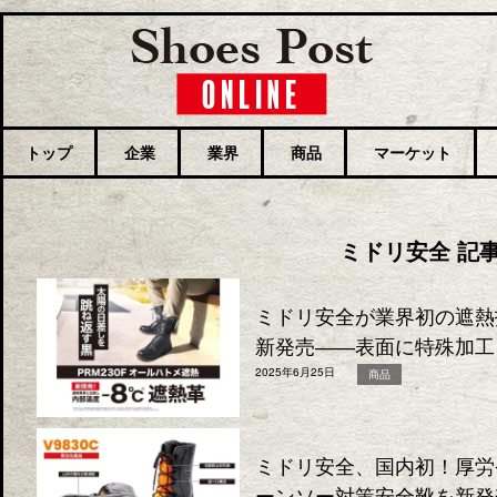
トップ
企業
業界
商品
マーケット
ミドリ安全 記
ミドリ安全が業界初の遮熱
新発売――表面に特殊加工
2025年6月25日
商品
ミドリ安全、国内初！厚労
ーンソー対策安全靴を新発