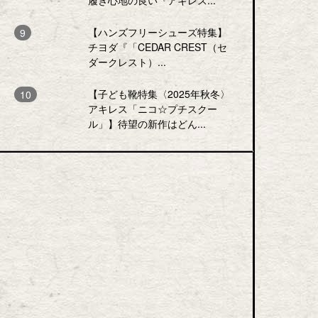
履き心地の良い『アキレス...
「ルコックスポルティフ」
【ハンズフリーシューズ特集】
ススニーカーが女性の日常に寄
チヨダ『「CEDAR CREST（セ
デサントジャパン
,
ルコ
ダークレスト）...
タグ:
【子ども靴特集〈2025年秋冬〉
アキレス「ニコ☆プチスクー
ル」】待望の新作はどん...
【ムーンスター「SLOW
FACTORY」】2026年春夏は...
スロウファクトリー
,
ムーンスタ
タグ:
ー