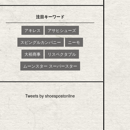
注目キーワード
アキレス
アサヒシューズ
スピングルカンパニー
ニーモ
大裕商事
リスペクタブル
ムーンスター スーパースター
Tweets by shoespostonline