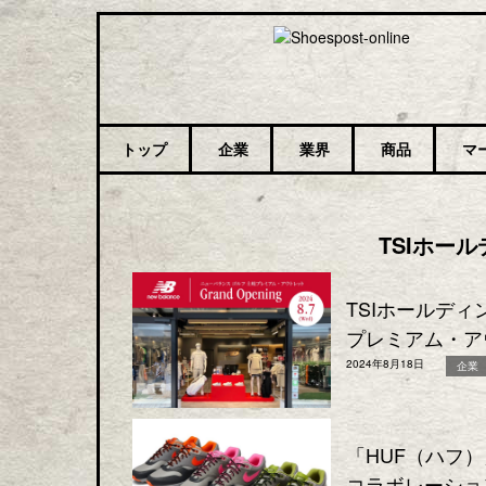
トップ
企業
業界
商品
マ
TSIホー
TSIホールデ
プレミアム・ア
2024年8月18日
企業
「HUF（ハフ
コラボレーショ