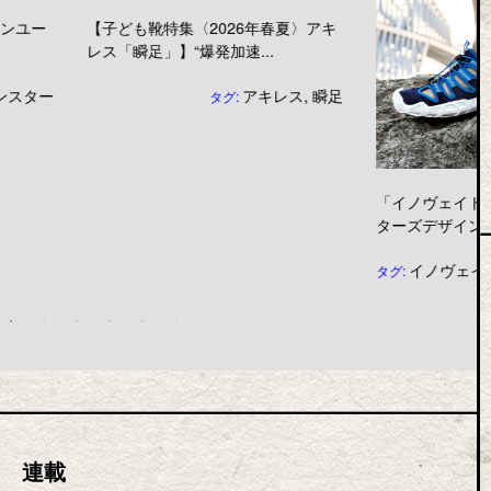
集〈2026年春夏〉アキ
】“爆発加速...
アキレス
,
瞬足
タグ:
「イノヴェイト」が横浜DeNAベイス
ターズデザインのアウトド...
イノヴェイト
,
デサントジャパン
タグ:
連載