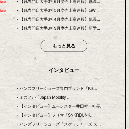
・
【靴専門店大手3社6月度売上高速報】低温...
New!
・
【靴専門店大手3社5月度売上高速報】GW...
New!
・
【靴専門店大手3社4月度売上高速報】気温...
・
【靴専門店大手3社3月度売上高速報】新学...
もっと見る
インタビュー
・
ハンズフリーシューズ専門ブランド「Kiz...
・
ミズノが「Japan Mobility ...
・
【インタビュー】ムーンスター井田祥一社長...
・
【インタビュー】フリマ「SNKRDUNK...
・
ハンズフリーシューズ「スケッチャーズ ス...