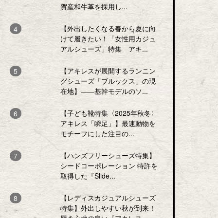
賀産和牛革を採用し...
【外出したくなる春から夏に向
けて履きたい！「女性用カジュ
アルシューズ」特集 アキ...
【アキレスが展開するランニン
グシューズ「ブルックス」の現
在地】――基幹モデルのソ...
【子ども靴特集〈2025年秋冬〉
アキレス「瞬足」】最速動物を
モチーフにした注目の...
【ハンズフリーシューズ特集】
シードコーポレーション 特許を
取得した『Slide...
【レディスカジュアルシューズ
特集】外出しやすい秋が到来！