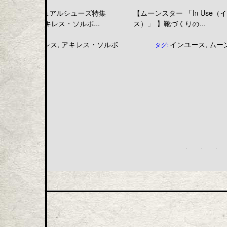
ューズ特集
【ムーンスター 「In Use（インユー
【子ども靴特
ボ...
ス）」 】靴づくりの...
レス「瞬足」
レス・ソルボ
インユース
,
ムーンスター
タグ: