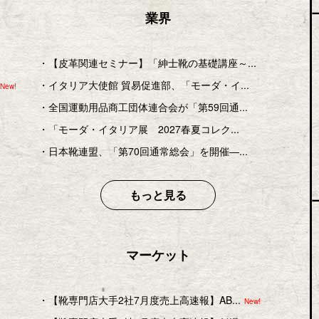
業界
・
【皮革関連セミナー】「紳士靴の基礎講座～...
・
イタリア大使館 貿易促進部、「モーダ・イ...
New!
・
全国運動用品商工団体連合会が「第59回通...
・
「モーダ・イタリア展 2027春夏コレク...
・
日本靴連盟、「第70回通常総会」を開催―...
もっと見る
マーケット
・
【靴専門店大手2社7月度売上高速報】AB...
New!