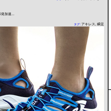
加速...
アキレス
,
瞬足
タグ: