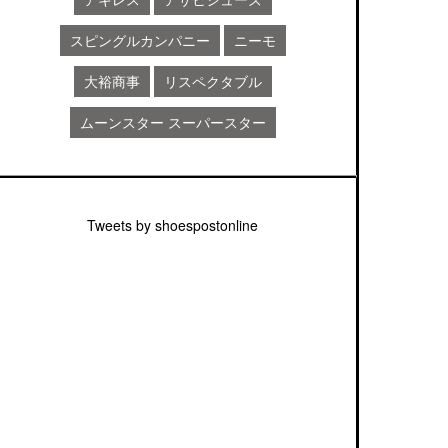
スピングルカンパニー
ニーモ
大裕商事
リスペクタブル
ムーンスター スーパースター
Tweets by shoespostonline