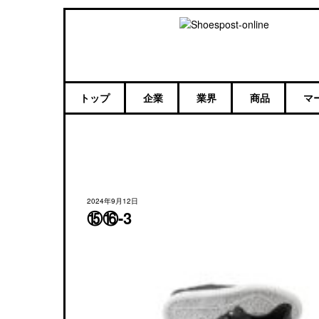
トップ
企業
業界
商品
マ
2024年9月12日
⑮⑯-3