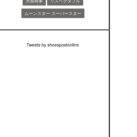
大裕商事
リスペクタブル
ムーンスター スーパースター
Tweets by shoespostonline