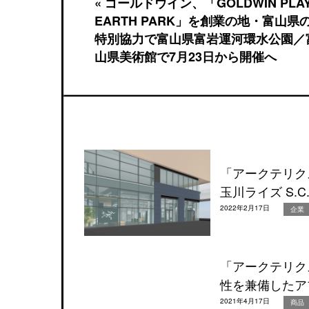
« ゴールドウイン、「GOLDWIN PLA
EARTH PARK」を創業の地・富山県
特別協力で富山県富岩運河環水公園／
山県美術館で7月23日から開催へ
「アークテリク
玉川ライズ S.
2022年2月17日
企業
「アークテリク
性を兼備したア
2021年4月17日
商品