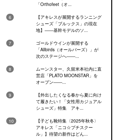
「Orthofeet（オ...
【アキレスが展開するランニング
シューズ「ブルックス」の現在
地】――基幹モデルのソ...
ゴールドウインが展開する
「Allbirds（オールバーズ）」が
次のステージへ――...
ムーンスター、久留米本社内に直
営店「PLATO MOONSTAR」を
オープン――...
【外出したくなる春から夏に向け
て履きたい！「女性用カジュアル
シューズ」特集 アキ...
【子ども靴特集〈2025年秋冬〉
アキレス「ニコ☆プチスクー
ル」】待望の新作はどん...