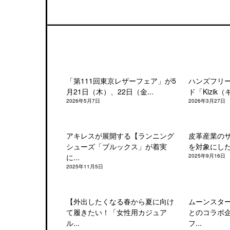
「第111回東京レザーフェア」が5
ハンズフリ
月21日（木）、22日（金...
ド「Kizik（
2026年5月7日
2026年3月27日
アキレスが展開する【ランニング
皮革産業の
シューズ「ブルックス」が着実
を対象にした「
に...
2025年9月16日
2025年11月5日
【外出したくなる春から夏に向け
ムーンスタ
て履きたい！「女性用カジュア
とのコラボ
ル...
フ...