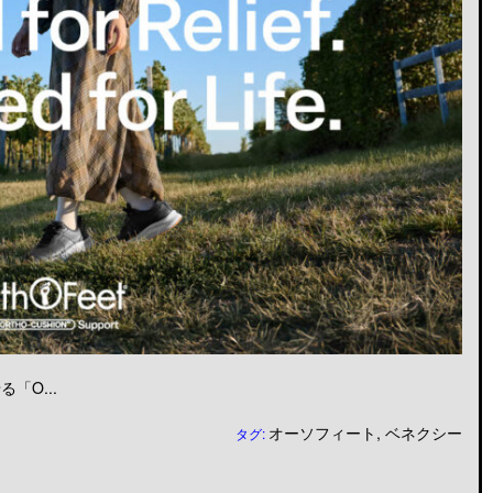
「O...
オーソフィート
,
ベネクシー
タグ: