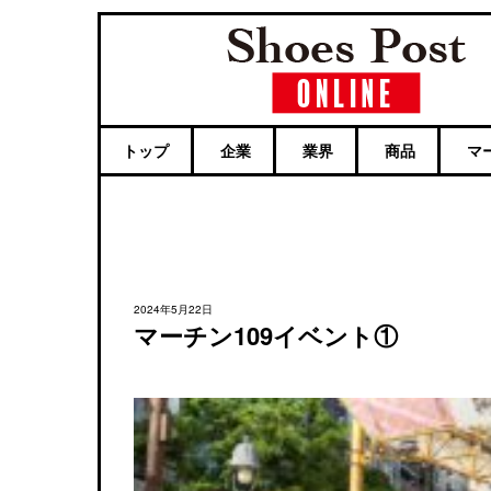
トップ
企業
業界
商品
マ
2024年5月22日
マーチン109イベント①