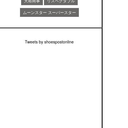
大裕商事
リスペクタブル
ムーンスター スーパースター
Tweets by shoespostonline