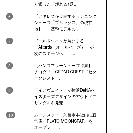
り添った「頼れる1足...
【アキレスが展開するランニング
シューズ「ブルックス」の現在
地】――基幹モデルのソ...
ゴールドウインが展開する
「Allbirds（オールバーズ）」が
次のステージへ――...
【ハンズフリーシューズ特集】
チヨダ『「CEDAR CREST（セダ
ークレスト）...
「イノヴェイト」が横浜DeNAベ
イスターズデザインのアウトドア
サンダルを発売――...
ムーンスター、久留米本社内に直
営店「PLATO MOONSTAR」を
オープン――...