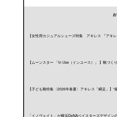
お
【女性用カジュアルシューズ特集 アキレス 『アキレス
【ムーンスター 「In Use（インユース）」 】靴づくりの
【子ども靴特集〈2026年春夏〉アキレス「瞬足」】“爆発
「イノヴェイト」が横浜DeNAベイスターズデザインのア