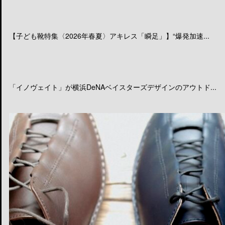
【子ども靴特集〈2026年春夏〉アキレス「瞬足」】“爆発加速...
「イノヴェイト」が横浜DeNAベイスターズデザインのアウトド...