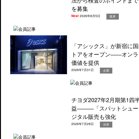
法から検査のポイントまで
を募集
New!
2026年8月5日
業界
「アシックス」が新宿に国
トアをオープン――オンラ
価値を提供
2026年7月31日
企業
チヨダ2027年2月期第1
益―――「スパットシュー
ジタル販売も強化
2026年7月29日
決算