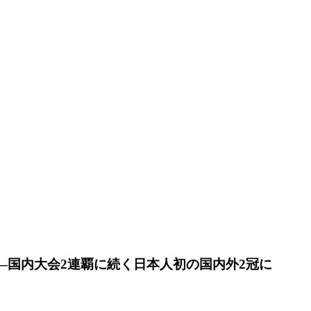
田隆氏が優勝――国内大会2連覇に続く日本人初の国内外2冠に