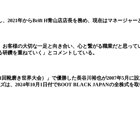
に入社し、2021年からBrift H青山店店長を務め、現在はマネ
、お客様の大切な一足と向き合い、心と繋がる職業だと思って
る研鑽を重ねていく」とコメントしている。
 Shoeshine（第1回靴磨き世界大会）」で優勝した長谷川裕也が200
は、2024年10月1日付でBOOT BLACK JAPANの全株