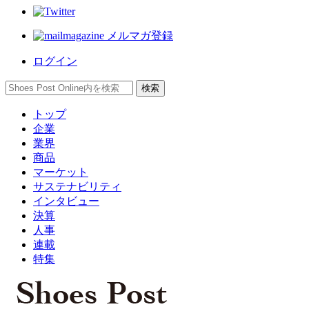
メルマガ登録
ログイン
トップ
企業
業界
商品
マーケット
サステナビリティ
インタビュー
決算
人事
連載
特集