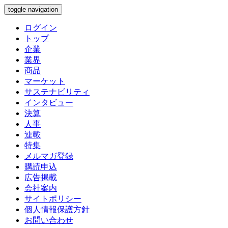
toggle navigation
ログイン
トップ
企業
業界
商品
マーケット
サステナビリティ
インタビュー
決算
人事
連載
特集
メルマガ登録
購読申込
広告掲載
会社案内
サイトポリシー
個人情報保護方針
お問い合わせ