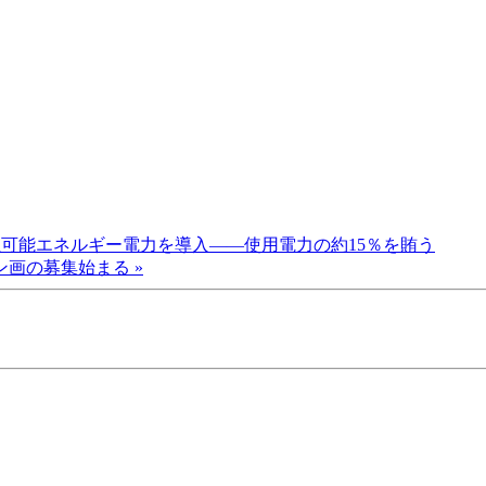
生可能エネルギー電力を導入――使用電力の約15％を賄う
画の募集始まる »