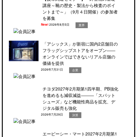
講座～靴の歴史・製法から検査のポイ
ントまで～」（9月４日開催）の参加者
を募集
New!
2026年8月5日
業界
「アシックス」が新宿に国内2店舗目の
フラッグシップストアをオープン――
オンラインではできないリアル店舗の
価値を提供
2026年7月31日
企業
チヨダ2027年2月期第1四半期、PB強化
を進めるも減収減益―――「スパット
シューズ」など機能性商品を拡充、デ
ジタル販売も強化
2026年7月29日
決算
エービーシー・マート2027年2月期第1