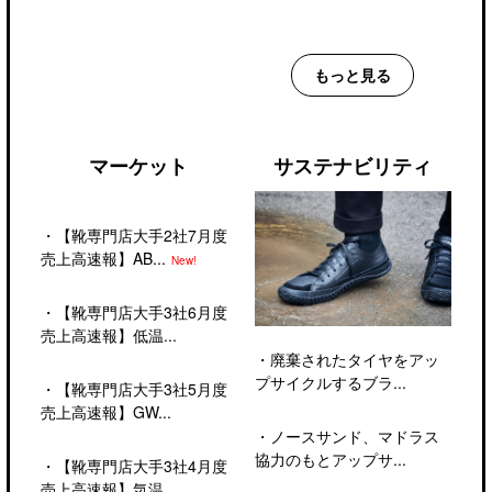
もっと見る
マーケット
サステナビリティ
・
【靴専門店大手2社7月度
売上高速報】AB...
New!
・
【靴専門店大手3社6月度
売上高速報】低温...
・
廃棄されたタイヤをアッ
プサイクルするブラ...
・
【靴専門店大手3社5月度
売上高速報】GW...
・
ノースサンド、マドラス
協力のもとアップサ...
・
【靴専門店大手3社4月度
売上高速報】気温...