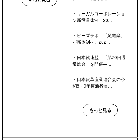
・
リーガルコーポレーショ
ン新役員体制（20...
・
ビーズラボ、「足道楽」
が新体制へ。202...
・
日本靴連盟、「第70回通
常総会」を開催―...
・
日本皮革産業連合会の令
和8・9年度新役員...
もっと見る