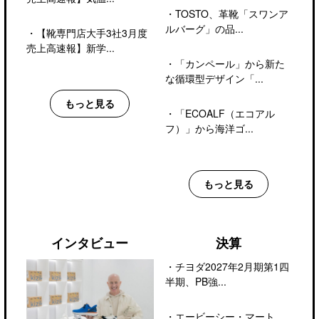
・
TOSTO、革靴「スワンア
ルバーグ」の品...
・
【靴専門店大手3社3月度
売上高速報】新学...
・
「カンペール」から新た
な循環型デザイン「...
もっと見る
・
「ECOALF（エコアル
フ）」から海洋ゴ...
もっと見る
インタビュー
決算
・
チヨダ2027年2月期第1四
半期、PB強...
・
エービーシー・マート