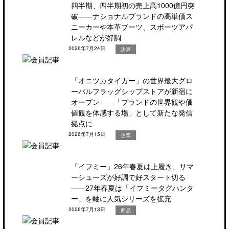
四半期、四半期初の売上高1000億円突
破――ナショナルブランドの高単価ス
ニーカーや本革ブーツ、スポーツアパ
レルなどが好調
2026年7月24日
決算
「オニツカタイガー」の世界最大グロ
ーバルフラッグシップストアが新宿に
オープン――「ブランドの世界観や価
値観を体感する場」として新たな発信
拠点に
2026年7月15日
企業
「イフミー」26年春夏は上履き、サマ
ーシューズが好調で好スタート切る
――27年春夏は「イフミータグハンタ
ー」を軸に人気シリーズを拡充
2026年7月13日
商品