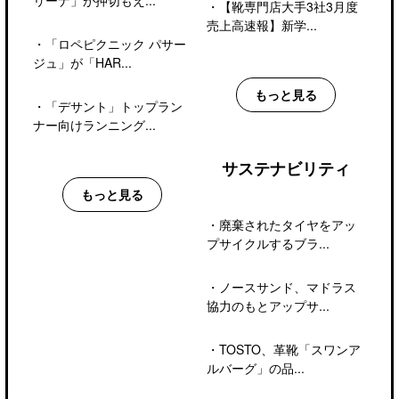
リーナ」が押切もえ...
・
【靴専門店大手3社3月度
売上高速報】新学...
・
「ロペピクニック パサー
ジュ」が「HAR...
もっと見る
・
「デサント」トップラン
ナー向けランニング...
サステナビリティ
もっと見る
・
廃棄されたタイヤをアッ
プサイクルするブラ...
・
ノースサンド、マドラス
協力のもとアップサ...
・
TOSTO、革靴「スワンア
ルバーグ」の品...