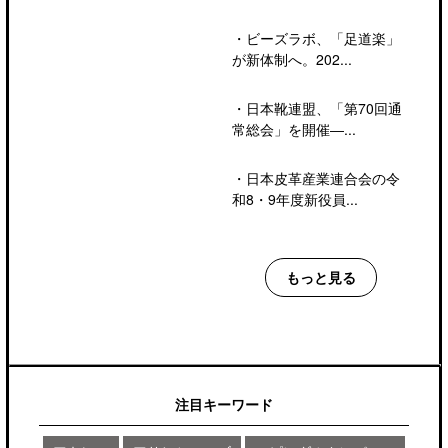
・
ビーズラボ、「足道楽」
が新体制へ。202...
・
日本靴連盟、「第70回通
常総会」を開催―...
・
日本皮革産業連合会の令
和8・9年度新役員...
もっと見る
注目キーワード