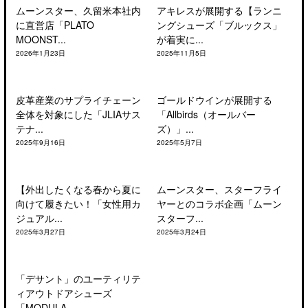
ムーンスター、久留米本社内
アキレスが展開する【ランニ
に直営店「PLATO
ングシューズ「ブルックス」
MOONST...
が着実に...
2026年1月23日
2025年11月5日
皮革産業のサプライチェーン
ゴールドウインが展開する
全体を対象にした「JLIAサス
「Allbirds（オールバー
テナ...
ズ）」...
2025年9月16日
2025年5月7日
【外出したくなる春から夏に
ムーンスター、スターフライ
向けて履きたい！「女性用カ
ヤーとのコラボ企画「ムーン
ジュアル...
スターフ...
2025年3月27日
2025年3月24日
「デサント」のユーティリテ
ィアウトドアシューズ
「MODULA...