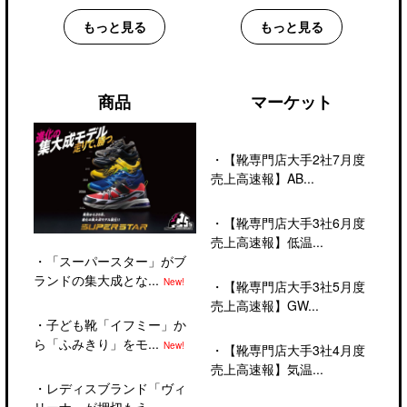
もっと見る
もっと見る
商品
マーケット
・
【靴専門店大手2社7月度
売上高速報】AB...
・
【靴専門店大手3社6月度
売上高速報】低温...
・
「スーパースター」がブ
ランドの集大成とな...
New!
・
【靴専門店大手3社5月度
売上高速報】GW...
・
子ども靴「イフミー」か
ら「ふみきり」をモ...
New!
・
【靴専門店大手3社4月度
売上高速報】気温...
・
レディスブランド「ヴィ