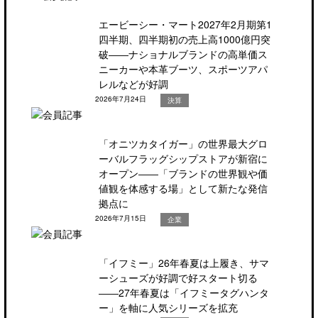
エービーシー・マート2027年2月期第1
四半期、四半期初の売上高1000億円突
破――ナショナルブランドの高単価ス
ニーカーや本革ブーツ、スポーツアパ
レルなどが好調
2026年7月24日
決算
「オニツカタイガー」の世界最大グロ
ーバルフラッグシップストアが新宿に
オープン――「ブランドの世界観や価
値観を体感する場」として新たな発信
拠点に
2026年7月15日
企業
「イフミー」26年春夏は上履き、サマ
ーシューズが好調で好スタート切る
――27年春夏は「イフミータグハンタ
ー」を軸に人気シリーズを拡充