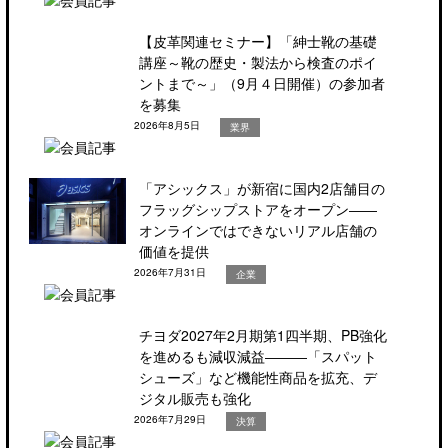
【皮革関連セミナー】「紳士靴の基礎
講座～靴の歴史・製法から検査のポイ
ントまで～」（9月４日開催）の参加者
を募集
2026年8月5日
業界
「アシックス」が新宿に国内2店舗目の
フラッグシップストアをオープン――
オンラインではできないリアル店舗の
価値を提供
2026年7月31日
企業
チヨダ2027年2月期第1四半期、PB強化
を進めるも減収減益―――「スパット
シューズ」など機能性商品を拡充、デ
ジタル販売も強化
2026年7月29日
決算