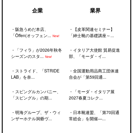
企業
業界
・
阪急うめだ本店、
・
【皮革関連セミナー】
「Öffen(オッフェン...
「紳士靴の基礎講座～...
New!
・
「フィラ」が2026年秋冬
・
イタリア大使館 貿易促進
シーズンのスタ...
部、「モーダ・イ...
New!
・
ストライド、「STRIDE
・
全国運動用品商工団体連
LAB」を奈...
合会が「第59回通...
・
スピングルカンパニー、
・
「モーダ・イタリア展
「スピングル」の期...
2027春夏コレク...
・
明海グループ、ザ・ウィ
・
日本靴連盟、「第70回通
ンザーホテル洞爺ヴ...
常総会」を開催―...