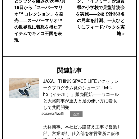
とタッグを組み2026年7月
ク、「イフミー」が滋賀
16日から「スーパーマリ
県の小学校で足型計測会
オ™ コレクション」を発
を実施――2校で計363名
売――スーパーマリオ™
の児童を計測、一人ひと
の世界観に着想を得たア
りにフィードバックを実
イテムでキノコ王国を表
施 »
現
関連記事
JAXA、THINK SPACE LIFEアクセラレ
ータプログラム発のシューズ「ichi-
ho（イチホ ）」販売開始――ワコール
と大裕商事が重力と足の使い方に着眼
して共同開発
2023年3月23日
企業
大裕商事、本社ビル建替え工事で営業1
部、営業3部、仕入部を柏営業所に仮移