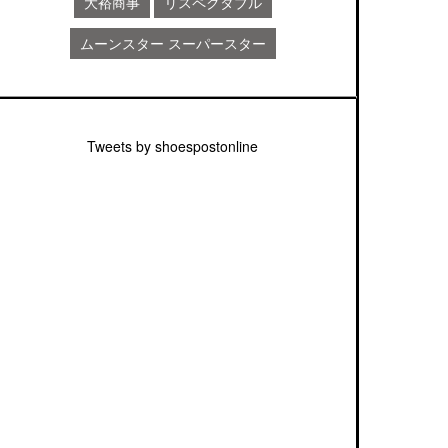
大裕商事
リスペクタブル
ムーンスター スーパースター
Tweets by shoespostonline