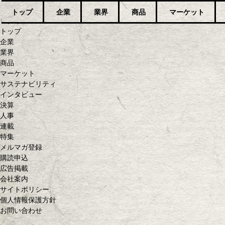
トップ
企業
業界
商品
マーケット
ログイン
トップ
企業
業界
商品
マーケット
サステナビリティ
インタビュー
決算
人事
連載
特集
メルマガ登録
購読申込
広告掲載
会社案内
サイトポリシー
個人情報保護方針
お問い合わせ