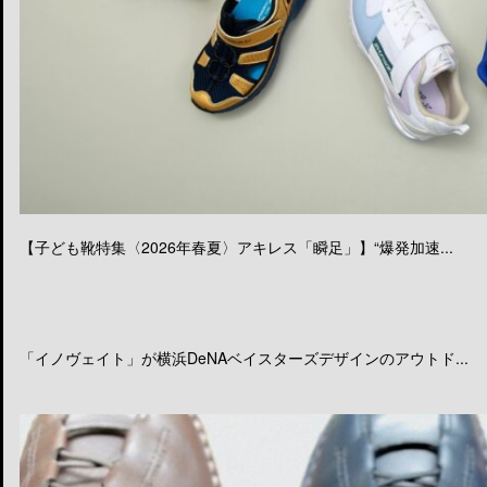
【子ども靴特集〈2026年春夏〉アキレス「瞬足」】“爆発加速...
「イノヴェイト」が横浜DeNAベイスターズデザインのアウトド...