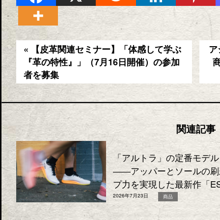
« 【皮革関連セミナー】「体感して学ぶ
ア
『革の特性』」（7月16日開催）の参加
者を募集
関連記事
「アルトラ」の定番モデル「
――アッパーとソールの刷
プ力を実現した最新作「ESC
2026年7月23日
商品