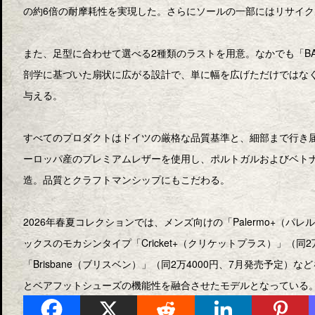
の約6倍の耐摩耗性を実現した。さらにソールの一部にはリサイ
また、足型に合わせて選べる2種類のラストを用意。なかでも「BA
剖学に基づいた扇状に広がる設計で、単に幅を広げただけではな
与える。
すべてのプロダクトはドイツの厳格な品質基準と、細部まで行き
ーロッパ産のプレミアムレザーを使用し、ポルトガルおよびベト
造。品質とクラフトマンシップにもこだわる。
2026年春夏コレクションでは、メンズ向けの「Palermo+（パ
ックスのモカシンタイプ「Cricket+（クリケットプラス）」（同
「Brisbane（ブリスベン）」（同2万4000円、7月発売予定
とベアフットシューズの機能性を融合させたモデルとなっている