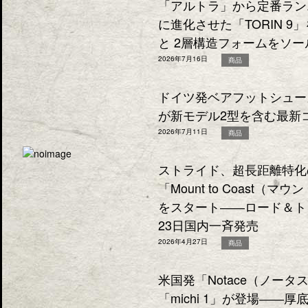
「アルトラ」から定番ラン
に進化させた「TORIN 9」を
と 2層構造フォームをソ
2026年7月16日
商品
ドイツ発ベアフットシューズ
が新モデル2型を含む最新
2026年7月11日
商品
ストライド、超長距離特化
「Mount to Coast（
をスタート――ロード＆トレ
23日国内一斉発売
2026年4月27日
商品
米国発「Notace（ノー
「michi 1」が登場――