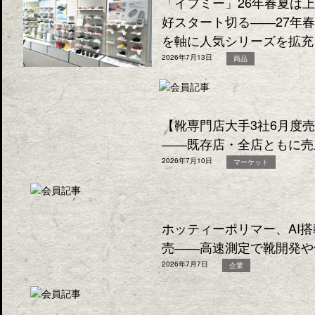
「イフミー」26年春夏は
好スタート切る――27年
を軸に人気シリーズを拡充
2026年7月13日
商品
【靴専門店大手3社6月度
――既存店・全店ともに売
2026年7月10日
マーケット
ホッティーポリマー、AI
売――高速測定で靴開発や
2026年7月7日
企業