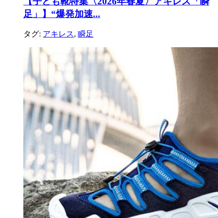
【子ども靴特集〈2026年春夏〉アキレス「瞬
足」】“爆発加速...
タグ:
アキレス
,
瞬足