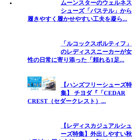
ムーンスターのウェルネス
シューズ「パステル」から
履きやすく履かせやすい工夫を凝ら...
「ルコックスポルティフ」
のレディススニーカーが女
性の日常に寄り添った「頼れる1足...
【ハンズフリーシューズ特
集】 チヨダ『「CEDAR
CREST（セダークレスト）...
【レディスカジュアルシュ
ーズ特集】外出しやすい秋