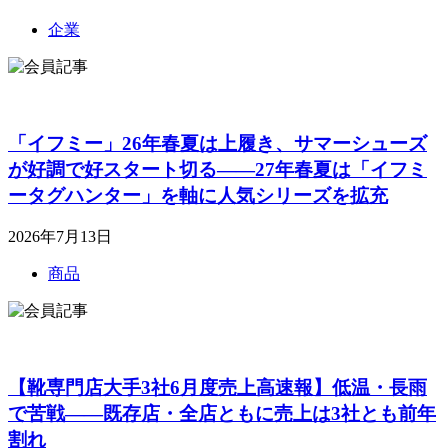
企業
「イフミー」26年春夏は上履き、サマーシューズ
が好調で好スタート切る――27年春夏は「イフミ
ータグハンター」を軸に人気シリーズを拡充
2026年7月13日
商品
【靴専門店大手3社6月度売上高速報】低温・長雨
で苦戦――既存店・全店ともに売上は3社とも前年
割れ