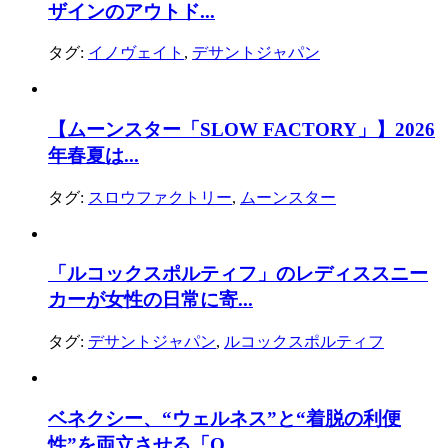
ザインのアウトド...
タグ:
イノヴェイト
,
デサントジャパン
【ムーンスター「SLOW FACTORY」】2026
年春夏は...
タグ:
スロウファクトリー
,
ムーンスター
「ルコックスポルティフ」のレディススニー
カーが女性の日常に寄...
タグ:
デサントジャパン
,
ルコックスポルティフ
ベネクシー、“ウェルネス”と“着脱の利便
性”を両立させる「O...