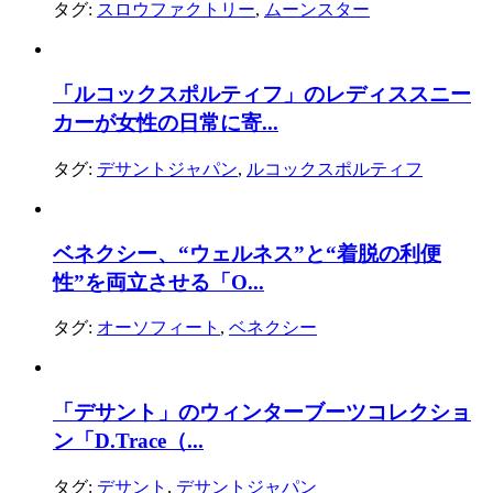
タグ:
スロウファクトリー
,
ムーンスター
「ルコックスポルティフ」のレディススニー
カーが女性の日常に寄...
タグ:
デサントジャパン
,
ルコックスポルティフ
ベネクシー、“ウェルネス”と“着脱の利便
性”を両立させる「O...
タグ:
オーソフィート
,
ベネクシー
「デサント」のウィンターブーツコレクショ
ン「D.Trace（...
タグ:
デサント
,
デサントジャパン