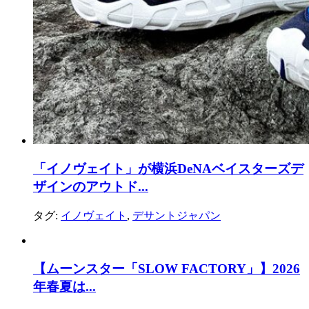
「イノヴェイト」が横浜DeNAベイスターズデ
ザインのアウトド...
タグ:
イノヴェイト
,
デサントジャパン
【ムーンスター「SLOW FACTORY」】2026
年春夏は...