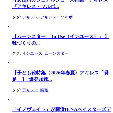
『アキレス・ソルボ...
タグ:
アキレス
,
アキレス・ソルボ
【ムーンスター 「In Use（インユース）」 】
靴づくりの...
タグ:
インユース
,
ムーンスター
【子ども靴特集〈2026年春夏〉アキレス「瞬
足」】“爆発加速...
タグ:
アキレス
,
瞬足
「イノヴェイト」が横浜DeNAベイスターズデ