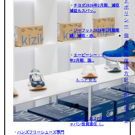
ト
・
チヨダ2026年2月期、減収
ポ
減益もスパッ...
リ
シ
ー
・
ジーフット2026年2月期業
個
績、減収・赤...
人
情
報
・
エービーシー・マート2026
年2月期、国...
保
護
方
針
もっと見る
お
問
い
人事
合
わ
・
デサントおよびデサントジ
せ
ャパン役員退任（...
・
ハンズフリーシューズ専門