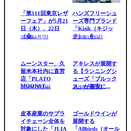
「第111回東京レザ
ハンズフリーシュ
ーフェア」が5月21
ーズ専門ブランド
日（木）、22日
「Kizik（キジッ
（金...
ク）」を...
2026年5月7日
2026年3月27日
ムーンスター、久
アキレスが展開す
留米本社内に直営
る【ランニングシ
店「PLATO
ューズ「ブルック
MOONST...
ス」が着実に...
2026年1月23日
2025年11月5日
皮革産業のサプラ
ゴールドウインが
イチェーン全体を
展開する
対象にした「JLIA
「Allbirds（オール