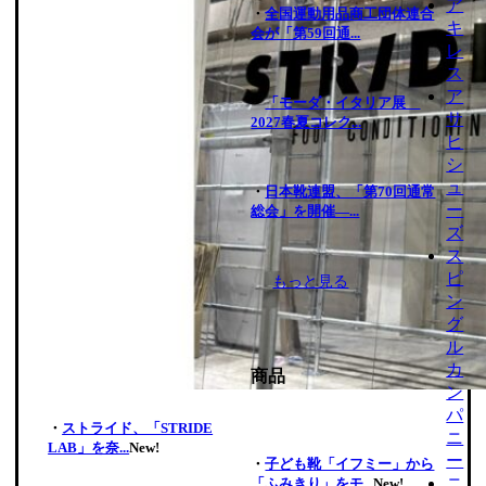
ア
・
全国運動用品商工団体連合
キ
会が「第59回通...
レ
ス
ア
・
「モーダ・イタリア展
サ
2027春夏コレク...
ヒ
シ
ュ
・
日本靴連盟、「第70回通常
ー
総会」を開催―...
ズ
ス
ピ
もっと見る
ン
グ
ル
カ
商品
ン
パ
・
ストライド、「STRIDE
ニ
LAB」を奈...
New!
ー
・
子ども靴「イフミー」から
ニ
「ふみきり」をモ...
New!