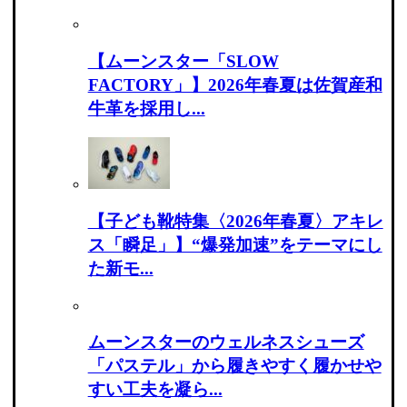
【ムーンスター「SLOW
FACTORY」】2026年春夏は佐賀産和
牛革を採用し...
【子ども靴特集〈2026年春夏〉アキレ
ス「瞬足」】“爆発加速”をテーマにし
た新モ...
ムーンスターのウェルネスシューズ
「パステル」から履きやすく履かせや
すい工夫を凝ら...