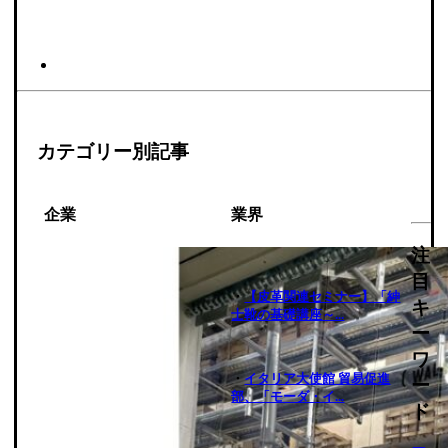
カテゴリー別記事
企業
業界
注
目
・
【皮革関連セミナー】「紳
キ
士靴の基礎講座～...
ー
ワ
・
イタリア大使館 貿易促進
ー
部、「モーダ・イ...
ド