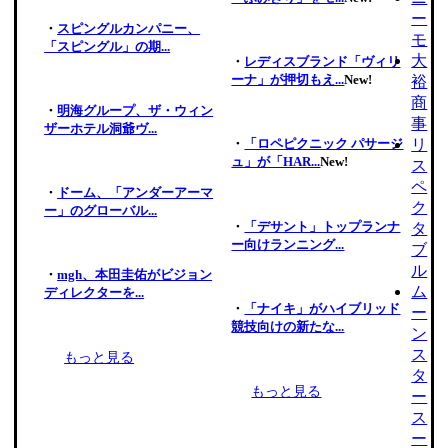
ー
・
スピングルカンパニー、
モ
「スピングル」の期...
大
・
レディスブランド「ヴィリ
ーナ」が押切もえ...
New!
裕
商
・
明海グループ、ザ・ウィン
事
ザーホテル洞爺ヴ...
リ
・
「ロペピクニック パサージ
ュ」が「HAR...
New!
ス
ペ
・
ドーム、「アンダーアーマ
ク
ー」のグローバル...
・
「デサント」トップランナ
タ
ー向けランニング...
ブ
ル
・
mgh、本田圭佑がビジョン
ム
ディレクターを...
・
「ナイキ」がハイブリッド
ー
競技向けの新たな...
ン
ス
もっと見る
タ
もっと見る
ー
ス
ー