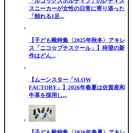
「ルコックスポルティフ」のレディス
スニーカーが女性の日常に寄り添った
「頼れる1足...
【子ども靴特集〈2025年秋冬〉アキレ
ス「ニコ☆プチスクール」】待望の新
作はどん...
【ムーンスター「SLOW
FACTORY」】2026年春夏は佐賀産和
牛革を採用し...
【子ども靴特集〈2026年春夏〉アキレ