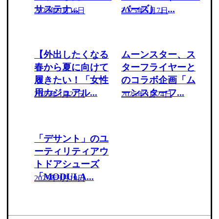
サステナ...
バーズ）」...
2025年9月16日
2025年5月7日
【外出したくなる
ムーンスター、ス
春から夏に向けて
ターフライヤーと
履きたい！「女性
のコラボ企画「ム
用カジュアル...
ーンスターフ...
2025年3月27日
2025年3月24日
「デサント」のユ
ーティリティアウ
トドアシューズ
「MODULA...
2025年3月19日