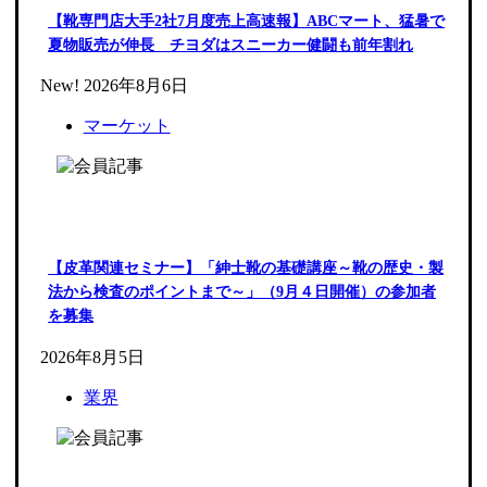
【靴専門店大手2社7月度売上高速報】ABCマート、猛暑で
夏物販売が伸長 チヨダはスニーカー健闘も前年割れ
New!
2026年8月6日
マーケット
【皮革関連セミナー】「紳士靴の基礎講座～靴の歴史・製
法から検査のポイントまで～」（9月４日開催）の参加者
を募集
2026年8月5日
業界