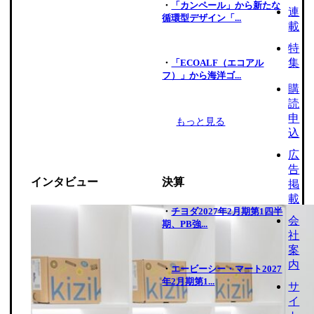
・
「カンペール」から新たな
連
循環型デザイン「...
載
特
集
・
「ECOALF（エコアル
フ）」から海洋ゴ...
購
読
申
もっと見る
込
広
告
インタビュー
決算
掲
載
・
チヨダ2027年2月期第1四半
会
期、PB強...
社
案
内
・
エービーシー・マート2027
年2月期第1...
サ
イ