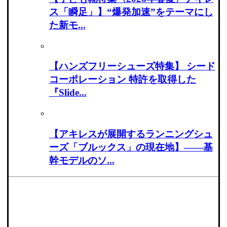
ス「瞬足」】“爆発加速”をテーマにし
た新モ...
【ハンズフリーシューズ特集】 シード
コーポレーション 特許を取得した
『Slide...
【アキレスが展開するランニングシュ
ーズ「ブルックス」の現在地】――基
幹モデルのソ...