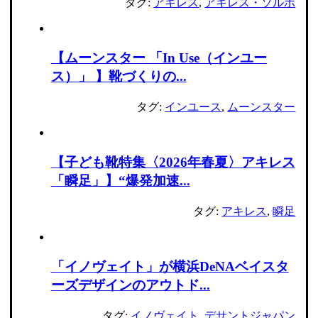
タグ:
アキレス
,
アキレス・ソルボ
【ムーンスター 「In Use（インユー
ス）」 】靴づくりの...
タグ:
インユース
,
ムーンスター
【子ども靴特集〈2026年春夏〉アキレス
「瞬足」】“爆発加速...
タグ:
アキレス
,
瞬足
「イノヴェイト」が横浜DeNAベイスタ
ーズデザインのアウトド...
タグ:
イノヴェイト
,
デサントジャパン