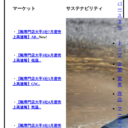
パ
マーケット
サステナビリティ
ー
ス
タ
ー
・
【靴専門店大手2社7月度売
上高速報】AB...
New!
ト
ッ
プ
・
【靴専門店大手3社6月度売
上高速報】低温...
企
業
業
・
【靴専門店大手3社5月度売
上高速報】GW...
界
商
品
・
【靴専門店大手3社4月度売
上高速報】気温...
マ
ー
ケ
・
【靴専門店大手3社3月度売
ッ