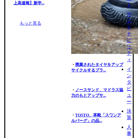
上高速報】新学...
ト
サ
ス
もっと見る
テ
ナ
ビ
リ
テ
ィ
・
廃棄されたタイヤをアップ
イ
サイクルするブラ...
ン
タ
ビ
・
ノースサンド、マドラス協
ュ
力のもとアップサ...
ー
決
・
TOSTO、革靴「スワンア
算
ルバーグ」の品...
人
事