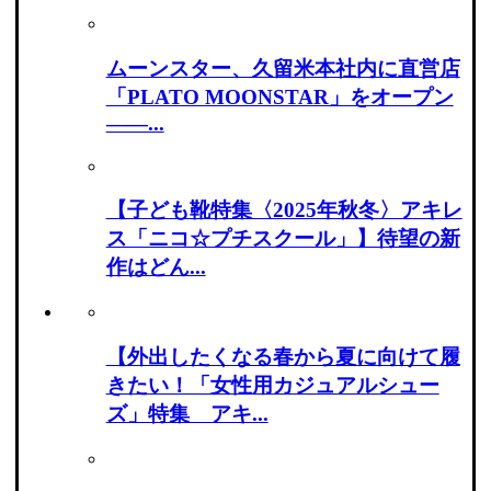
ムーンスター、久留米本社内に直営店
「PLATO MOONSTAR」をオープン
――...
【子ども靴特集〈2025年秋冬〉アキレ
ス「ニコ☆プチスクール」】待望の新
作はどん...
【外出したくなる春から夏に向けて履
きたい！「女性用カジュアルシュー
ズ」特集 アキ...