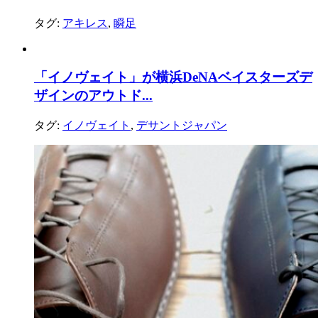
タグ:
アキレス
,
瞬足
「イノヴェイト」が横浜DeNAベイスターズデ
ザインのアウトド...
タグ:
イノヴェイト
,
デサントジャパン