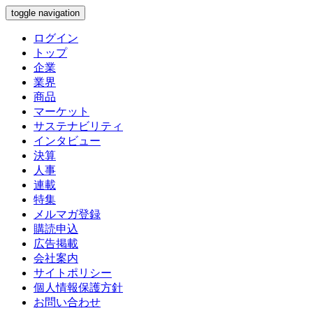
toggle navigation
ログイン
トップ
企業
業界
商品
マーケット
サステナビリティ
インタビュー
決算
人事
連載
特集
メルマガ登録
購読申込
広告掲載
会社案内
サイトポリシー
個人情報保護方針
お問い合わせ