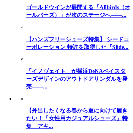
ゴールドウインが展開する「Allbirds（オ
ールバーズ）」が次のステージへ――...
【ハンズフリーシューズ特集】 シードコ
ーポレーション 特許を取得した『Slide...
「イノヴェイト」が横浜DeNAベイスタ
ーズデザインのアウトドアサンダルを発
売――...
【外出したくなる春から夏に向けて履き
たい！「女性用カジュアルシューズ」特
集 アキ...