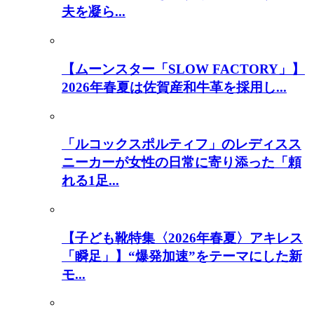
夫を凝ら...
【ムーンスター「SLOW FACTORY」】
2026年春夏は佐賀産和牛革を採用し...
「ルコックスポルティフ」のレディスス
ニーカーが女性の日常に寄り添った「頼
れる1足...
【子ども靴特集〈2026年春夏〉アキレス
「瞬足」】“爆発加速”をテーマにした新
モ...