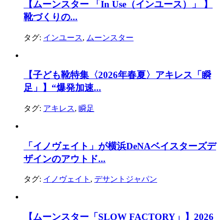
【ムーンスター 「In Use（インユース）」 】
靴づくりの...
タグ:
インユース
,
ムーンスター
【子ども靴特集〈2026年春夏〉アキレス「瞬
足」】“爆発加速...
タグ:
アキレス
,
瞬足
「イノヴェイト」が横浜DeNAベイスターズデ
ザインのアウトド...
タグ:
イノヴェイト
,
デサントジャパン
【ムーンスター「SLOW FACTORY」】2026