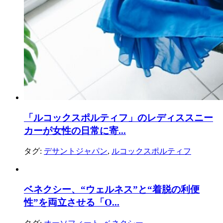
「ルコックスポルティフ」のレディススニー
カーが女性の日常に寄...
タグ:
デサントジャパン
,
ルコックスポルティフ
ベネクシー、“ウェルネス”と“着脱の利便
性”を両立させる「O...