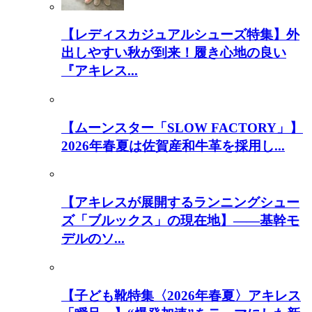
【レディスカジュアルシューズ特集】外
出しやすい秋が到来！履き心地の良い
『アキレス...
【ムーンスター「SLOW FACTORY」】
2026年春夏は佐賀産和牛革を採用し...
【アキレスが展開するランニングシュー
ズ「ブルックス」の現在地】――基幹モ
デルのソ...
【子ども靴特集〈2026年春夏〉アキレス