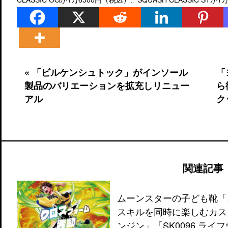
« 「ビルケンシュトック」がインソール
「
製品のバリエーションを拡充しリニュー
ら
アル
ク
関連記事
ムーンスターの子ども靴「
スキルを同時に楽しむカスタ
ンジン」「SK0096 ライ