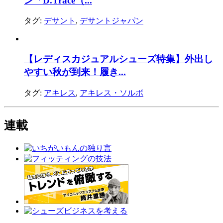
ン「D.Trace（...
タグ:
デサント
,
デサントジャパン
【レディスカジュアルシューズ特集】外出し
やすい秋が到来！履き...
タグ:
アキレス
,
アキレス・ソルボ
連載