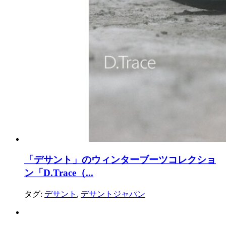
「デサント」のウィンターブーツコレクショ
ン「D.Trace（...
タグ:
デサント
,
デサントジャパン