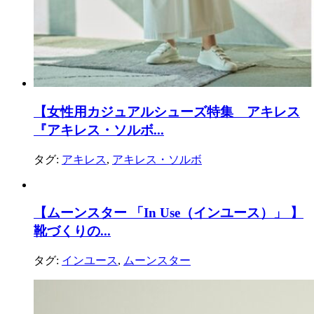
【女性用カジュアルシューズ特集 アキレス
『アキレス・ソルボ...
タグ:
アキレス
,
アキレス・ソルボ
【ムーンスター 「In Use（インユース）」 】
靴づくりの...
タグ:
インユース
,
ムーンスター