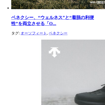
ベネクシー、“ウェルネス”と“着脱の利便
性”を両立させる「O...
タグ:
オーソフィート
,
ベネクシー