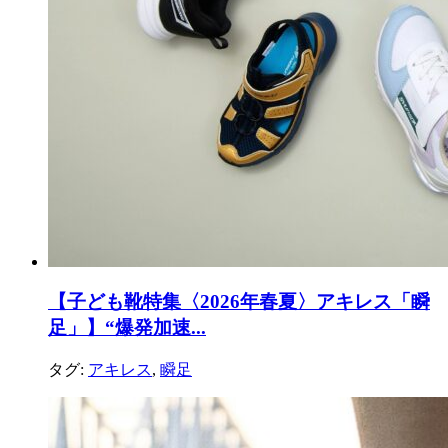
【子ども靴特集〈2026年春夏〉アキレス「瞬
足」】“爆発加速...
タグ:
アキレス
,
瞬足