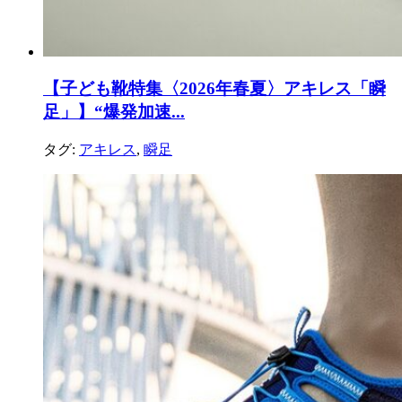
【子ども靴特集〈2026年春夏〉アキレス「瞬
足」】“爆発加速...
タグ:
アキレス
,
瞬足