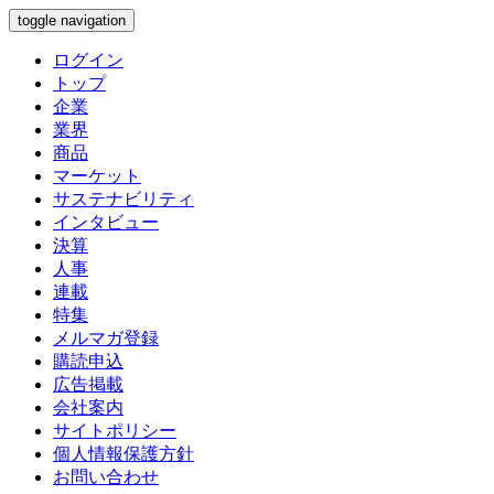
toggle navigation
ログイン
トップ
企業
業界
商品
マーケット
サステナビリティ
インタビュー
決算
人事
連載
特集
メルマガ登録
購読申込
広告掲載
会社案内
サイトポリシー
個人情報保護方針
お問い合わせ