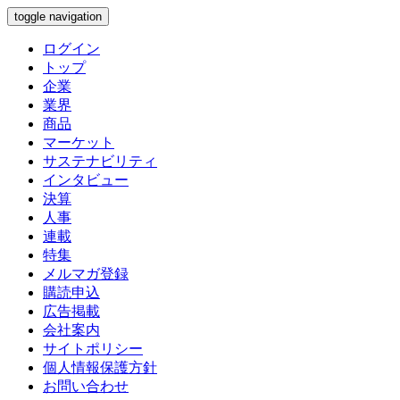
toggle navigation
ログイン
トップ
企業
業界
商品
マーケット
サステナビリティ
インタビュー
決算
人事
連載
特集
メルマガ登録
購読申込
広告掲載
会社案内
サイトポリシー
個人情報保護方針
お問い合わせ