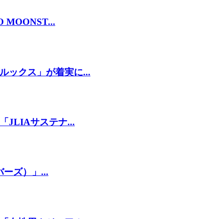
OONST...
ックス」が着実に...
LIAサステナ...
ーズ）」...