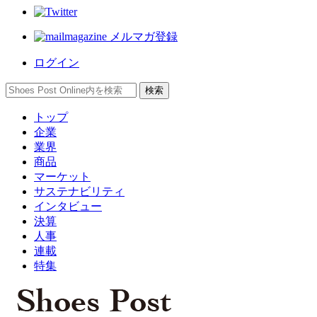
メルマガ登録
ログイン
トップ
企業
業界
商品
マーケット
サステナビリティ
インタビュー
決算
人事
連載
特集