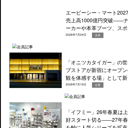
エービーシー・マート202
売上高1000億円突破―
ーカーや本革ブーツ、スポ
2026年7月24日
決算
「オニツカタイガー」の世
プストアが新宿にオープン
観を体感する場」として新
2026年7月15日
企業
「イフミー」26年春夏は
好スタート切る――27年
を軸に人気シリーズを拡充