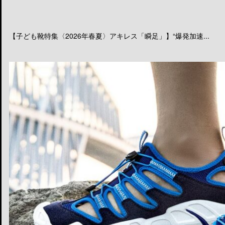
【子ども靴特集〈2026年春夏〉アキレス「瞬足」】“爆発加速...