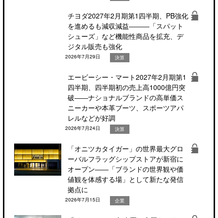
チヨダ2027年2月期第1四半期、PB強化
を進めるも減収減益―――「スパット
シューズ」など機能性商品を拡充、デ
ジタル販売も強化
2026年7月29日
決算
エービーシー・マート2027年2月期第1
四半期、四半期初の売上高1000億円突
破――ナショナルブランドの高単価ス
ニーカーや本革ブーツ、スポーツアパ
レルなどが好調
2026年7月24日
決算
「オニツカタイガー」の世界最大グロ
ーバルフラッグシップストアが新宿に
オープン――「ブランドの世界観や価
値観を体感する場」として新たな発信
拠点に
2026年7月15日
企業