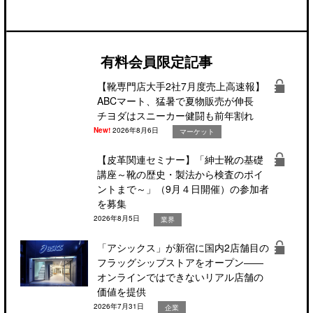
有料会員限定記事
【靴専門店大手2社7月度売上高速報】
ABCマート、猛暑で夏物販売が伸長
チヨダはスニーカー健闘も前年割れ
New!
2026年8月6日
マーケット
【皮革関連セミナー】「紳士靴の基礎
講座～靴の歴史・製法から検査のポイ
ントまで～」（9月４日開催）の参加者
を募集
2026年8月5日
業界
「アシックス」が新宿に国内2店舗目の
フラッグシップストアをオープン――
オンラインではできないリアル店舗の
価値を提供
2026年7月31日
企業