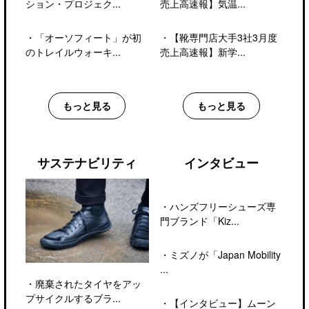
ション・プロジェク...
売上高速報】気温...
・
「オーソフィート」が初
・
【靴専門店大手3社3月度
のトレイルウォーキ...
売上高速報】新学...
もっと見る
もっと見る
サステナビリティ
インタビュー
・
ハンズフリーシューズ専
門ブランド「Kiz...
・
ミズノが「Japan Mobility
...
・
廃棄されたタイヤをアッ
プサイクルするブラ...
・
【インタビュー】ムーン