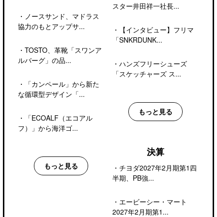
スター井田祥一社長...
・
ノースサンド、マドラス
協力のもとアップサ...
・
【インタビュー】フリマ
「SNKRDUNK...
・
TOSTO、革靴「スワンア
ルバーグ」の品...
・
ハンズフリーシューズ
「スケッチャーズ ス...
・
「カンペール」から新た
な循環型デザイン「...
もっと見る
・
「ECOALF（エコアル
フ）」から海洋ゴ...
決算
もっと見る
・
チヨダ2027年2月期第1四
半期、PB強...
・
エービーシー・マート
2027年2月期第1...