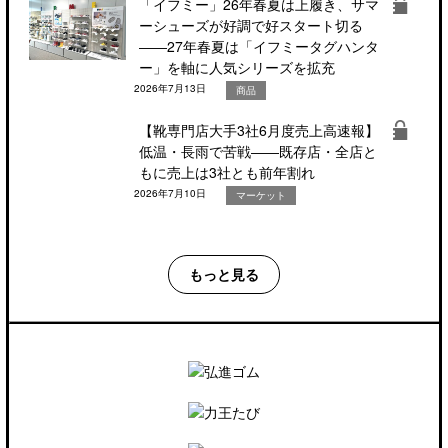
「イフミー」26年春夏は上履き、サマ
ーシューズが好調で好スタート切る
――27年春夏は「イフミータグハンタ
ー」を軸に人気シリーズを拡充
2026年7月13日
商品
【靴専門店大手3社6月度売上高速報】
低温・長雨で苦戦――既存店・全店と
もに売上は3社とも前年割れ
2026年7月10日
マーケット
もっと見る