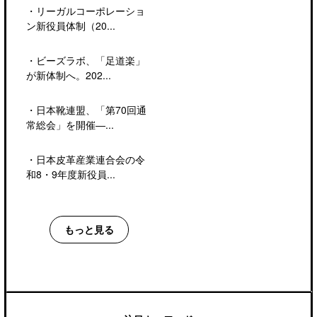
・
リーガルコーポレーショ
ン新役員体制（20...
・
ビーズラボ、「足道楽」
が新体制へ。202...
・
日本靴連盟、「第70回通
常総会」を開催―...
・
日本皮革産業連合会の令
和8・9年度新役員...
もっと見る