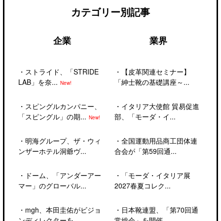
カテゴリー別記事
企業
業界
・
ストライド、「STRIDE
・
【皮革関連セミナー】
LAB」を奈...
「紳士靴の基礎講座～...
New!
・
スピングルカンパニー、
・
イタリア大使館 貿易促進
「スピングル」の期...
部、「モーダ・イ...
New!
・
明海グループ、ザ・ウィ
・
全国運動用品商工団体連
ンザーホテル洞爺ヴ...
合会が「第59回通...
・
ドーム、「アンダーアー
・
「モーダ・イタリア展
マー」のグローバル...
2027春夏コレク...
・
mgh、本田圭佑がビジョ
・
日本靴連盟、「第70回通
ンディレクターを...
常総会」を開催―...