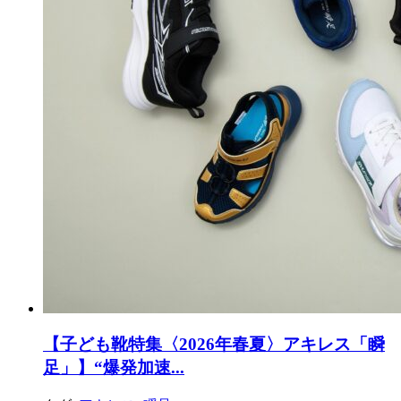
【子ども靴特集〈2026年春夏〉アキレス「瞬
足」】“爆発加速...