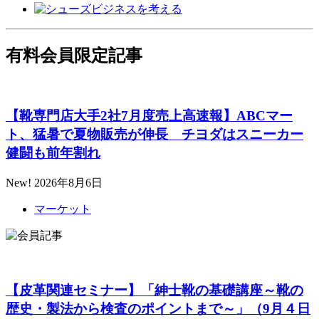
有料会員限定記事
【靴専門店大手2社7月度売上高速報】ABCマー
ト、猛暑で夏物販売が伸長 チヨダはスニーカー
健闘も前年割れ
New!
2026年8月6日
マーケット
【皮革関連セミナー】「紳士靴の基礎講座～靴の
歴史・製法から検査のポイントまで～」（9月４日