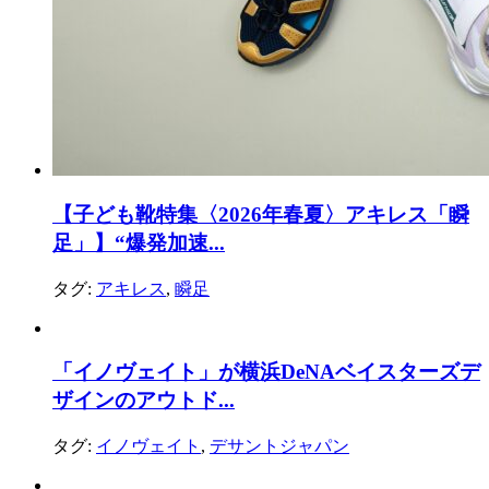
【子ども靴特集〈2026年春夏〉アキレス「瞬
足」】“爆発加速...
タグ:
アキレス
,
瞬足
「イノヴェイト」が横浜DeNAベイスターズデ
ザインのアウトド...
タグ:
イノヴェイト
,
デサントジャパン