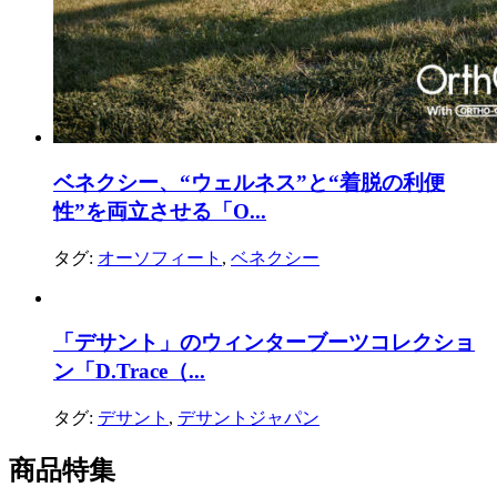
ベネクシー、“ウェルネス”と“着脱の利便
性”を両立させる「O...
タグ:
オーソフィート
,
ベネクシー
「デサント」のウィンターブーツコレクショ
ン「D.Trace（...
タグ:
デサント
,
デサントジャパン
商品特集