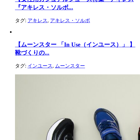
『アキレス・ソルボ...
タグ:
アキレス
,
アキレス・ソルボ
【ムーンスター 「In Use（インユース）」 】
靴づくりの...
タグ:
インユース
,
ムーンスター