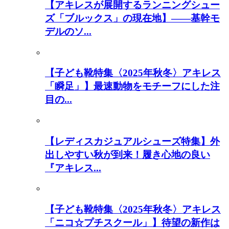
【アキレスが展開するランニングシュー
ズ「ブルックス」の現在地】――基幹モ
デルのソ...
【子ども靴特集〈2025年秋冬〉アキレス
「瞬足」】最速動物をモチーフにした注
目の...
【レディスカジュアルシューズ特集】外
出しやすい秋が到来！履き心地の良い
『アキレス...
【子ども靴特集〈2025年秋冬〉アキレス
「ニコ☆プチスクール」】待望の新作は