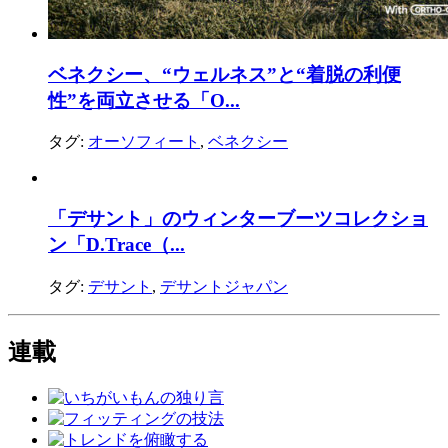
ベネクシー、“ウェルネス”と“着脱の利便
性”を両立させる「O...
タグ:
オーソフィート
,
ベネクシー
「デサント」のウィンターブーツコレクショ
ン「D.Trace（...
タグ:
デサント
,
デサントジャパン
連載