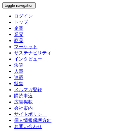
toggle navigation
ログイン
トップ
企業
業界
商品
マーケット
サステナビリティ
インタビュー
決算
人事
連載
特集
メルマガ登録
購読申込
広告掲載
会社案内
サイトポリシー
個人情報保護方針
お問い合わせ