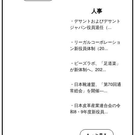
人事
・
デサントおよびデサント
ジャパン役員退任（...
・
リーガルコーポレーショ
ン新役員体制（20...
・
ビーズラボ、「足道楽」
が新体制へ。202...
・
日本靴連盟、「第70回通
常総会」を開催―...
・
日本皮革産業連合会の令
和8・9年度新役員...