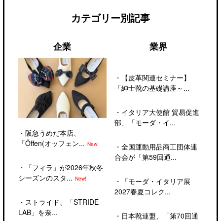
カテゴリー別記事
企業
業界
・
【皮革関連セミナー】
「紳士靴の基礎講座～...
・
イタリア大使館 貿易促進
部、「モーダ・イ...
・
阪急うめだ本店、
「Öffen(オッフェン...
New!
・
全国運動用品商工団体連
合会が「第59回通...
・
「フィラ」が2026年秋冬
シーズンのスタ...
New!
・
「モーダ・イタリア展
2027春夏コレク...
・
ストライド、「STRIDE
LAB」を奈...
・
日本靴連盟、「第70回通