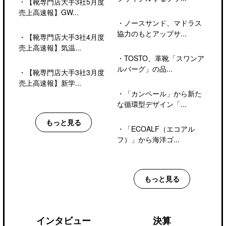
・
【靴専門店大手3社5月度
売上高速報】GW...
・
ノースサンド、マドラス
協力のもとアップサ...
・
【靴専門店大手3社4月度
売上高速報】気温...
・
TOSTO、革靴「スワンア
ルバーグ」の品...
・
【靴専門店大手3社3月度
売上高速報】新学...
・
「カンペール」から新た
な循環型デザイン「...
もっと見る
・
「ECOALF（エコアル
フ）」から海洋ゴ...
もっと見る
インタビュー
決算