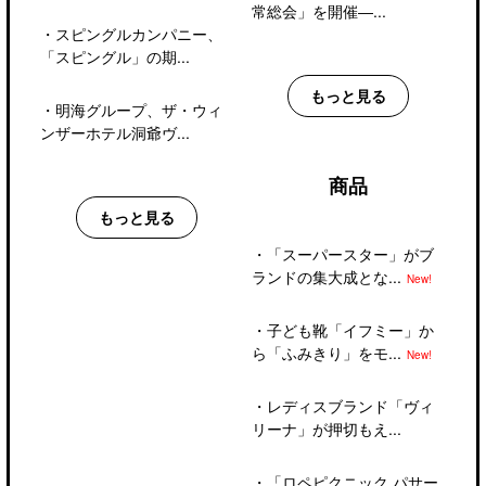
常総会」を開催―...
・
スピングルカンパニー、
「スピングル」の期...
もっと見る
・
明海グループ、ザ・ウィ
ンザーホテル洞爺ヴ...
商品
もっと見る
・
「スーパースター」がブ
ランドの集大成とな...
New!
・
子ども靴「イフミー」か
ら「ふみきり」をモ...
New!
・
レディスブランド「ヴィ
リーナ」が押切もえ...
・
「ロペピクニック パサー