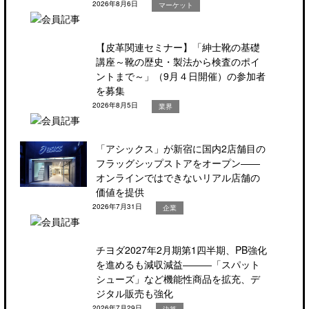
2026年8月6日
マーケット
【皮革関連セミナー】「紳士靴の基礎
講座～靴の歴史・製法から検査のポイ
ントまで～」（9月４日開催）の参加者
を募集
2026年8月5日
業界
「アシックス」が新宿に国内2店舗目の
フラッグシップストアをオープン――
オンラインではできないリアル店舗の
価値を提供
2026年7月31日
企業
チヨダ2027年2月期第1四半期、PB強化
を進めるも減収減益―――「スパット
シューズ」など機能性商品を拡充、デ
ジタル販売も強化
2026年7月29日
決算