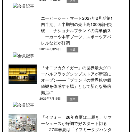
エービーシー・マート2027年2月期第1
四半期、四半期初の売上高1000億円突
破――ナショナルブランドの高単価ス
ニーカーや本革ブーツ、スポーツアパ
レルなどが好調
2026年7月24日
決算
「オニツカタイガー」の世界最大グロ
ーバルフラッグシップストアが新宿に
オープン――「ブランドの世界観や価
値観を体感する場」として新たな発信
拠点に
2026年7月15日
企業
「イフミー」26年春夏は上履き、サマ
ーシューズが好調で好スタート切る
――27年春夏は「イフミータグハンタ