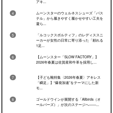
アキ...
ムーンスターのウェルネスシューズ「パス
テル」から履きやすく履かせやすい工夫を
凝ら...
「ルコックスポルティフ」のレディススニ
ーカーが女性の日常に寄り添った「頼れる
1足...
【ムーンスター「SLOW FACTORY」】
2026年春夏は佐賀産和牛革を採用し...
【子ども靴特集〈2026年春夏〉アキレス
「瞬足」】“爆発加速”をテーマにした新
モ...
ゴールドウインが展開する「Allbirds（オ
ールバーズ）」が次のステージへ――...