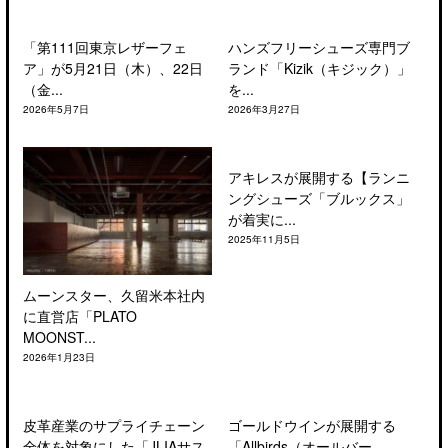
「第111回東京レザーフェ
ハンズフリーシューズ専門ブ
ア」が5月21日（木）、22日
ランド「Kizik（キジック）」
（金...
を...
2026年5月7日
2026年3月27日
アキレスが展開する【ランニ
ングシューズ「ブルックス」
が着実に...
2025年11月5日
ムーンスター、久留米本社内
に直営店「PLATO
MOONST...
2026年1月23日
皮革産業のサプライチェーン
ゴールドウインが展開する
全体を対象にした「JLIAサス
「Allbirds（オールバー