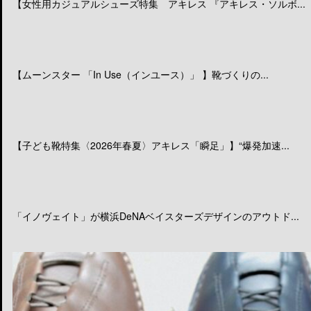
【女性用カジュアルシューズ特集 アキレス 『アキレス・ソルボ...
【ムーンスター 「In Use（インユース）」 】靴づくりの...
【子ども靴特集〈2026年春夏〉アキレス「瞬足」】“爆発加速...
「イノヴェイト」が横浜DeNAベイスターズデザインのアウトド...