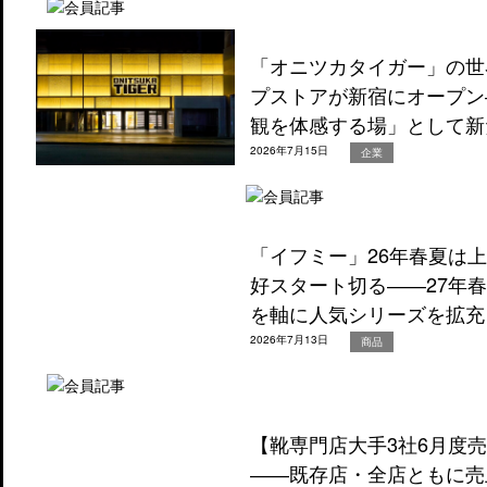
「オニツカタイガー」の世
プストアが新宿にオープン
観を体感する場」として新
2026年7月15日
企業
「イフミー」26年春夏は
好スタート切る――27年
を軸に人気シリーズを拡充
2026年7月13日
商品
【靴専門店大手3社6月度
――既存店・全店ともに売