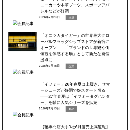
ニーカーや本革ブーツ、スポーツアパ
レルなどが好調
2026年7月24日
決算
「オニツカタイガー」の世界最大グロ
ーバルフラッグシップストアが新宿に
オープン――「ブランドの世界観や価
値観を体感する場」として新たな発信
拠点に
2026年7月15日
企業
「イフミー」26年春夏は上履き、サマ
ーシューズが好調で好スタート切る
――27年春夏は「イフミータグハンタ
ー」を軸に人気シリーズを拡充
2026年7月13日
商品
【靴専門店大手3社6月度売上高速報】