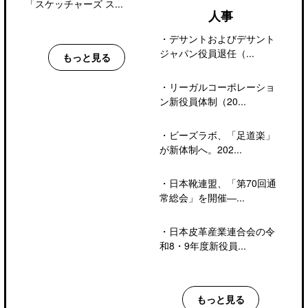
「スケッチャーズ ス...
人事
・
デサントおよびデサント
ジャパン役員退任（...
もっと見る
・
リーガルコーポレーショ
ン新役員体制（20...
・
ビーズラボ、「足道楽」
が新体制へ。202...
・
日本靴連盟、「第70回通
常総会」を開催―...
・
日本皮革産業連合会の令
和8・9年度新役員...
もっと見る