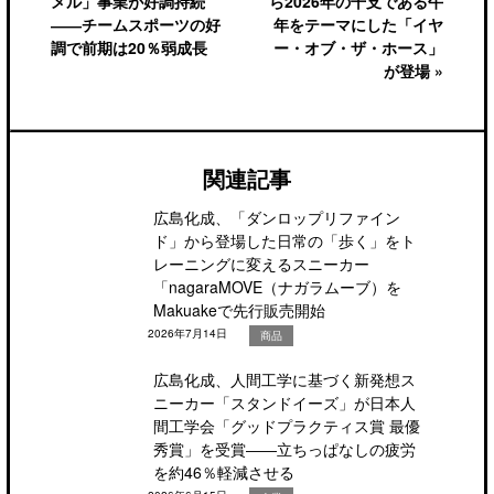
メル」事業が好調持続
ら2026年の干支である午
――チームスポーツの好
年をテーマにした「イヤ
調で前期は20％弱成長
ー・オブ・ザ・ホース」
が登場 »
関連記事
広島化成、「ダンロップリファイン
ド」から登場した日常の「歩く」をト
レーニングに変えるスニーカー
「nagaraMOVE（ナガラムーブ）を
Makuakeで先行販売開始
2026年7月14日
商品
広島化成、人間工学に基づく新発想ス
ニーカー「スタンドイーズ」が日本人
間工学会「グッドプラクティス賞 最優
秀賞」を受賞――立ちっぱなしの疲労
を約46％軽減させる