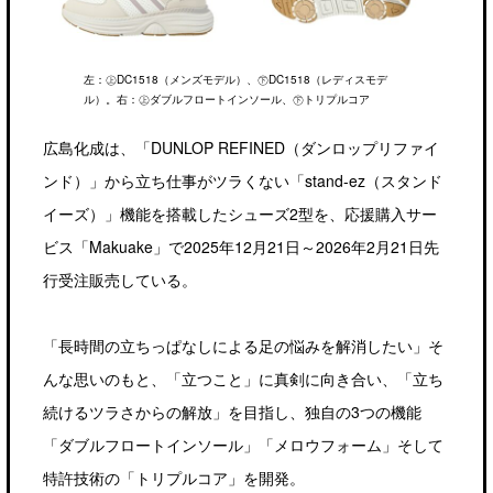
左：㊤DC1518（メンズモデル）、㊦DC1518（レディスモデ
ル）。右：㊤ダブルフロートインソール、㊦トリプルコア
広島化成は、「DUNLOP REFINED（ダンロップリファイ
ンド）」から立ち仕事がツラくない「stand-ez（スタンド
イーズ）」機能を搭載したシューズ2型を、応援購入サー
ビス「Makuake」で2025年12月21日～2026年2月21日先
行受注販売している。
「長時間の立ちっぱなしによる足の悩みを解消したい」そ
んな思いのもと、「立つこと」に真剣に向き合い、「立ち
続けるツラさからの解放」を目指し、独自の3つの機能
「ダブルフロートインソール」「メロウフォーム」そして
特許技術の「トリプルコア」を開発。