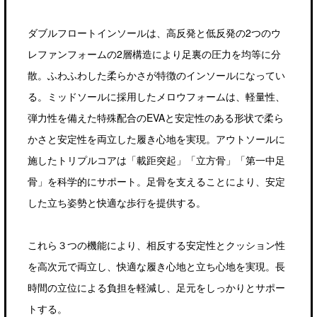
ダブルフロートインソールは、高反発と低反発の2つのウ
レファンフォームの2層構造により足裏の圧力を均等に分
散。ふわふわした柔らかさが特徴のインソールになってい
る。ミッドソールに採用したメロウフォームは、軽量性、
弾力性を備えた特殊配合のEVAと安定性のある形状で柔ら
かさと安定性を両立した履き心地を実現。アウトソールに
施したトリプルコアは「載距突起」「立方骨」「第一中足
骨」を科学的にサポート。足骨を支えることにより、安定
した立ち姿勢と快適な歩行を提供する。
これら３つの機能により、相反する安定性とクッション性
を高次元で両立し、快適な履き心地と立ち心地を実現。長
時間の立位による負担を軽減し、足元をしっかりとサポー
トする。