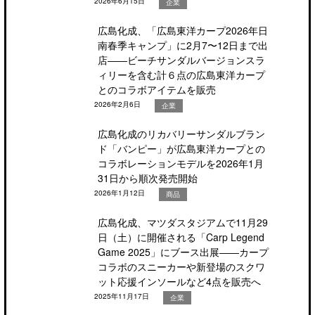
2026年6月15日
企業
広島化成、「広島東洋カープ2026年日
南春季キャンプ」に2月7〜12日まで出
店――ビーチサンダルバージョンスラ
ィリーを含む計６点の広島東洋カープ
とのコラボアイテムを販売
2026年2月6日
企業
広島化成のリカバリーサンダルブラン
ド「バンピー」が広島東洋カープとの
コラボレーションモデルを2026年1月
31日から順次発売開始
2026年1月12日
商品
広島化成、マツダスタジアムで11月29
日（土）に開催される「Carp Legend
Game 2025」にブース出展――カープ
コラボのスニーカーや新登場のスクワ
ット応援インソールなど4点を販売へ
2025年11月17日
企業