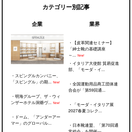
カテゴリー別記事
企業
業界
・
【皮革関連セミナー】
「紳士靴の基礎講座
～...
New!
・
イタリア大使館 貿易促進
部、「モーダ・イ...
・
スピングルカンパニー、
「スピングル」の期...
New!
・
全国運動用品商工団体連
合会が「第59回通...
・
明海グループ、ザ・ウィ
ンザーホテル洞爺ヴ...
New!
・
「モーダ・イタリア展
2027春夏コレク...
・
ドーム、「アンダーアー
マー」のグローバル...
・
日本靴連盟、「第70回通
常総会」を開催―...