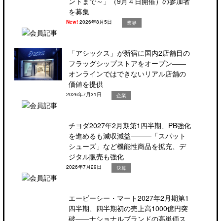
ントまで～」（9月４日開催）の参加者
を募集
New!
2026年8月5日
業界
「アシックス」が新宿に国内2店舗目の
フラッグシップストアをオープン――
オンラインではできないリアル店舗の
価値を提供
2026年7月31日
企業
チヨダ2027年2月期第1四半期、PB強化
を進めるも減収減益―――「スパット
シューズ」など機能性商品を拡充、デ
ジタル販売も強化
2026年7月29日
決算
エービーシー・マート2027年2月期第1
四半期、四半期初の売上高1000億円突
破――ナショナルブランドの高単価ス