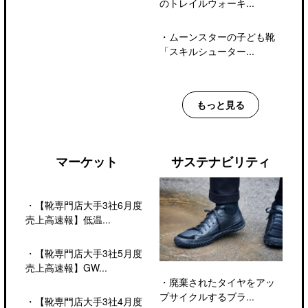
のトレイルウォーキ...
・
ムーンスターの子ども靴
「スキルシューター...
もっと見る
マーケット
サステナビリティ
・
【靴専門店大手3社6月度
売上高速報】低温...
・
【靴専門店大手3社5月度
売上高速報】GW...
・
廃棄されたタイヤをアッ
プサイクルするブラ...
・
【靴専門店大手3社4月度