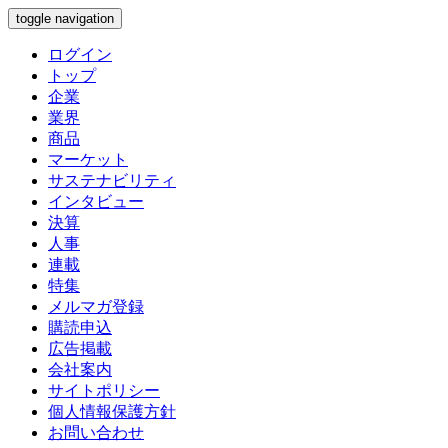
toggle navigation
ログイン
トップ
企業
業界
商品
マーケット
サステナビリティ
インタビュー
決算
人事
連載
特集
メルマガ登録
購読申込
広告掲載
会社案内
サイトポリシー
個人情報保護方針
お問い合わせ