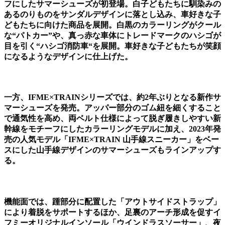
フにしたサマーシューズが初登場。白子どもたちに馴染みの
あるのりものをサンダルデザインに落とし込み、車好きな子
どもたちに向けた商品を展開。白黒のカラーリングがクール
な“パトカー”や、真っ赤な車体にトレードマークのハシゴが
目を引く“ハシゴ消防車“を展開。車好きな子どもたちが笑顔
になるようなデザインに仕上げた。
一方、IFME×TRAINシリーズでは、約2年ぶりとなる新作サ
マーシューズを発売。アッパー部分のゴム紐を細くすること
で通気性を高め、両ベルト仕様によって脱ぎ履きしやすい新
幹線をモチーフにしたカラーリングモデルに加え、2023年発
売の人気モデル「IFME×TRAIN 山手線スニーカー」をベー
スにした山手線デザインのサマーシューズもラインアップす
る。
機能面では、踵部分に配置した「アウトサイドストラップ」
により着脱をサポートするほか、足裏のアーチ形成を促すイ
フミーオリジナルインソール「ウインドラスソーサー」、夜