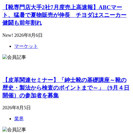
【靴専門店大手2社7月度売上高速報】ABCマー
ト、猛暑で夏物販売が伸長 チヨダはスニーカー
健闘も前年割れ
New!
2026年8月6日
マーケット
【皮革関連セミナー】「紳士靴の基礎講座～靴の
歴史・製法から検査のポイントまで～」（9月４日
開催）の参加者を募集
2026年8月5日
業界