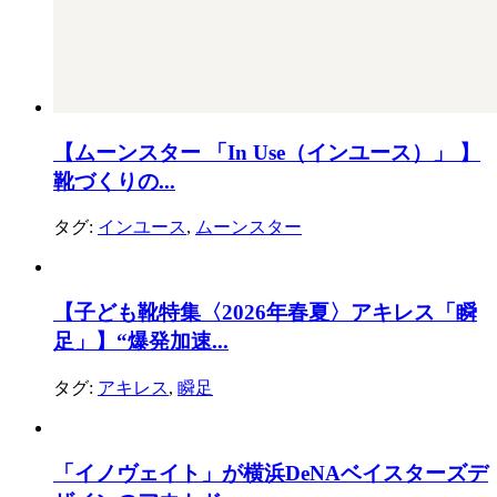
【ムーンスター 「In Use（インユース）」 】
靴づくりの...
タグ:
インユース
,
ムーンスター
【子ども靴特集〈2026年春夏〉アキレス「瞬
足」】“爆発加速...
タグ:
アキレス
,
瞬足
「イノヴェイト」が横浜DeNAベイスターズデ