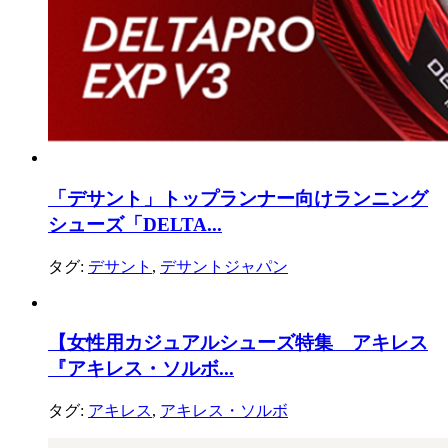
「デサント」トップランナー向けランニング
シューズ「DELTA...
タグ:
デサント
,
デサントジャパン
【女性用カジュアルシューズ特集 アキレス
『アキレス・ソルボ...
タグ:
アキレス
,
アキレス・ソルボ