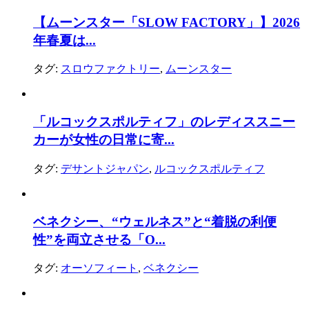
【ムーンスター「SLOW FACTORY」】2026
年春夏は...
タグ:
スロウファクトリー
,
ムーンスター
「ルコックスポルティフ」のレディススニー
カーが女性の日常に寄...
タグ:
デサントジャパン
,
ルコックスポルティフ
ベネクシー、“ウェルネス”と“着脱の利便
性”を両立させる「O...
タグ:
オーソフィート
,
ベネクシー