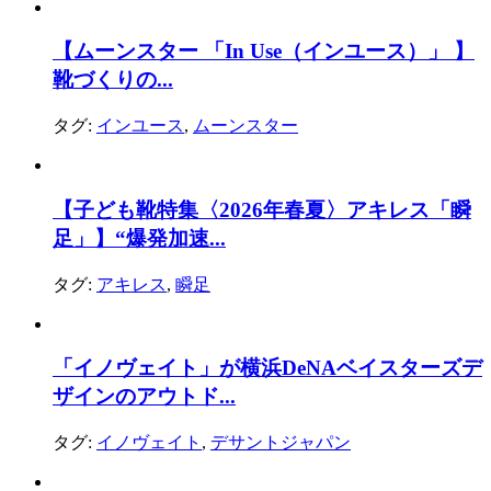
【ムーンスター 「In Use（インユース）」 】
靴づくりの...
タグ:
インユース
,
ムーンスター
【子ども靴特集〈2026年春夏〉アキレス「瞬
足」】“爆発加速...
タグ:
アキレス
,
瞬足
「イノヴェイト」が横浜DeNAベイスターズデ
ザインのアウトド...
タグ:
イノヴェイト
,
デサントジャパン